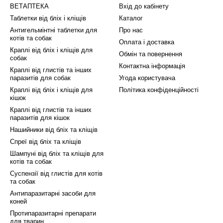
ВЕТАПТЕКА
Вхід до кабінету
Таблетки від бліх і кліщів
Каталог
Антигельмінтні таблетки для
Про нас
котів та собак
Оплата і доставка
Краплі від бліх і кліщів для
Обмін та повернення
собак
Контактна інформація
Краплі від глистів та інших
паразитів для собак
Угода користувача
Краплі від бліх і кліщів для
Політика конфіденційності
кішок
Краплі від глистів та інших
паразитів для кішок
Нашийники від бліх та кліщів
Спреї від бліх та кліщів
Шампуні від бліх та кліщів для
котів та собак
Суспензії від глистів для котів
та собак
Антипаразитарні засоби для
коней
Протипаразитарні препарати
для тварин