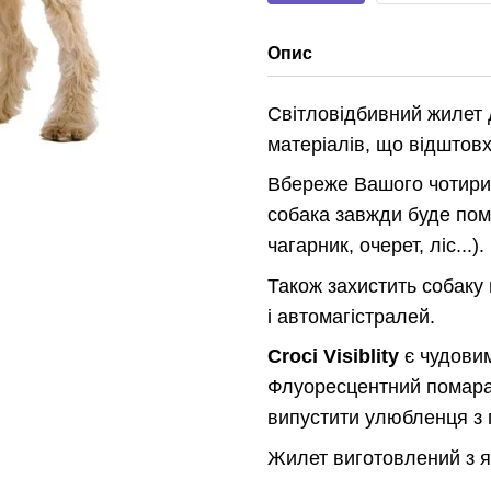
Опис
Світловідбивний жилет 
матеріалів, що відштовх
Вбереже Вашого чотирил
собака завжди буде пом
чагарник, очерет, ліс...).
Також захистить собаку 
і автомагістралей.
Croci Visiblity
є чудовим
Флуоресцентний помаран
випустити улюбленця з 
Жилет виготовлений з як