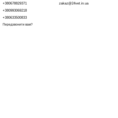
+380678829371
zakaz@24vet.in.ua
+380993069218
+380633500833
Передзвонити вам?