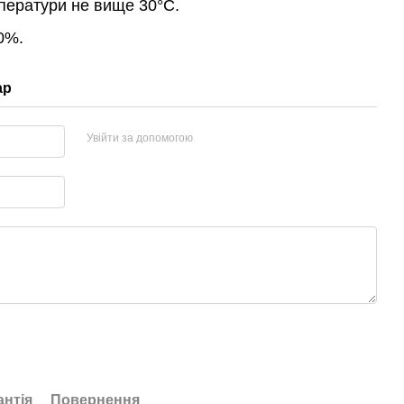
ператури не вище 30°С.
0%.
ар
Увійти за допомогою
антія
Повернення