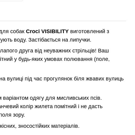
для собак
Croci VISIBILITY
виготовлений з
ують воду. Застібається на липучки.
апого друга від неуважних стрільців! Ваш
ітний у будь-яких умовах полювання (поле,
на вулиці під час прогулянок біля жвавих вулиць
 варіантом одягу для мисливських псів.
чевий колір жилета помітний і не дасть
поля зору.
існих, зносостійких матеріалів.