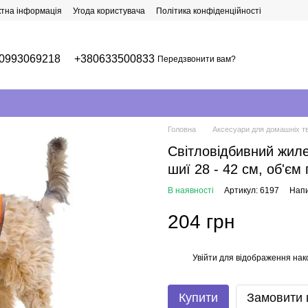
ктна інформація
Угода користувача
Політика конфіденційності
0993069218
+380633500833
Передзвонити вам?
Головна
Аксесуари для домашніх т
Світловідбивний жилет 
шиї 28 - 42 см, об'єм
В наявності
Артикул: 6197
Напи
204 грн
Увійти
для відображення нак
%
Купити
Замовити