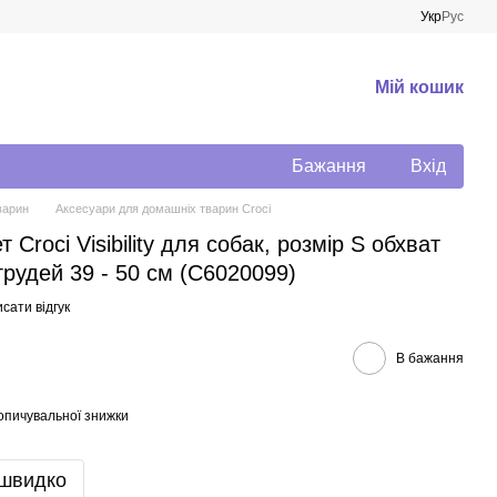
Укр
Рус
Мій кошик
Бажання
Вхід
варин
Аксесуари для домашніх тварин Croci
Croci Visibility для собак, розмір S обхват
 грудей 39 - 50 см (C6020099)
сати відгук
В бажання
опичувальної знижки
 швидко