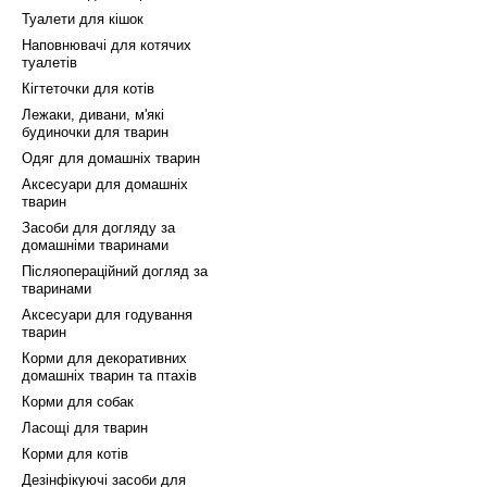
Туалети для кішок
Наповнювачі для котячих
туалетів
Кігтеточки для котів
Лежаки, дивани, м'які
будиночки для тварин
Одяг для домашніх тварин
Аксесуари для домашніх
тварин
Засоби для догляду за
домашніми тваринами
Післяопераційний догляд за
тваринами
Аксесуари для годування
тварин
Корми для декоративних
домашніх тварин та птахів
Корми для собак
Ласощі для тварин
Корми для котів
Дезінфікуючі засоби для