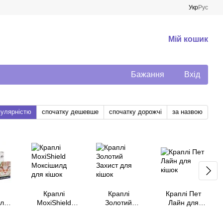
Укр
Рус
Мій кошик
Бажання
Вхід
пулярністю
спочатку дешевше
спочатку дорожчі
за назвою
Краплі
Краплі
Краплі Пет
олд
MoxiShield
Золотий
Лайн для
ля
Моксішилд
Захист для
кішок
для кішок
кішок