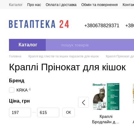
Перейти до основного контенту
Каталог
Про нас
Оплата і доставка
Обмін та повернення
Конта
+380678829371
+38
Каталог
Головна
Краплі від глистів та інших паразитів для кішок
Краплі Прінокат дл
Краплі Прінокат для кішок
Бренд
4
KRKA
Ціна, грн
Від Ціна, грн
До Ціна, грн
ОК
Краплі
Бродлайн для
кішок