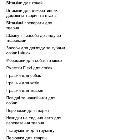
Вітаміни для коней
Вітаміни для декоративних
домашніх тварин та птахів
Вітамінні препарати для
тварин
Шампуні і засоби догляду за
тваринами
Засоби для догляду за зубами
собак і кішок
Феромони для собак та кішок
Рулетки Flexi для собак
Іграшки для собак
Іграшки для котів
Іграшки для тварин
Повідці та нашийники для
собак
Переноски для тварин
Накидки на сидіння авто для
перевезення тварин
Інструменти для грумінгу
Пелюшки для тварин