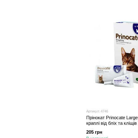
Артикул: 4746
Прінокат Prinocate Large
краплі від бліх та кліщів
великих кішок вагою 4 - 8
205 грн
пипетк х 0,8 мл