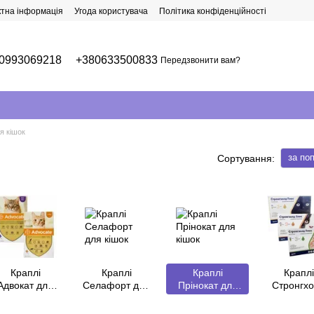
ктна інформація
Угода користувача
Політика конфіденційності
0993069218
+380633500833
Передзвонити вам?
я кішок
за по
Сортування:
Краплі
Краплі
Краплі
Краплі
Адвокат для
Селафорт для
Прінокат для
Стронгх
кішок
кішок
кішок
Плюс д
кішок