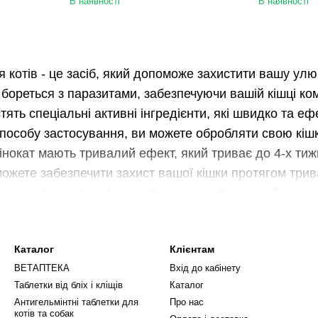
В наявності
В наявності
 котів - це засіб, який допоможе захистити вашу улюб
бореться з паразитами, забезпечуючи вашій кішці ко
тять спеціальні активні інгредієнти, які швидко та еф
пособу застосування, ви можете обробляти свою кішк
рінокат мають тривалий ефект, який триває до 4-х тиж
ожете забезпечити захист вашої кішки протягом трив
 необхідні клінічні випробування та безпечний для здо
 викликають побічних ефектів і можуть використовува
Каталог
Клієнтам
ійний засіб для боротьби з глистами, бліхами та кл
ВЕТАПТЕКА
Вхід до кабінету
для котів - це ідеальний вибір.
Таблетки від бліх і кліщів
Каталог
шці максимальний захист та комфорт, замовивши крап
Антигельмінтні таблетки для
Про нас
котів та собак