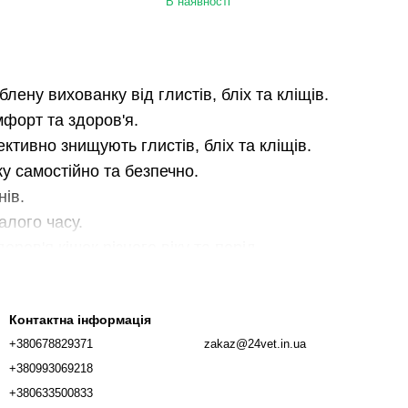
В наявності
лену вихованку від глистів, бліх та кліщів.
мфорт та здоров'я.
ективно знищують глистів, бліх та кліщів.
у самостійно та безпечно.
нів.
алого часу.
ров'я кішок різного віку та порід.
тися як профілактичний засіб для захисту вашої
Контактна інформація
іщами,
+380678829371
zakaz@24vet.in.ua
+380993069218
лі Прінокат вже сьогодні.
+380633500833