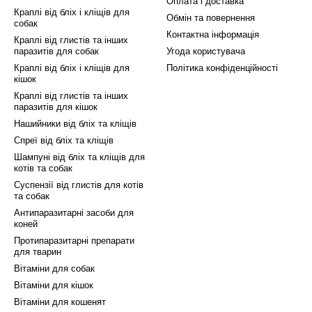
Оплата і доставка
Краплі від бліх і кліщів для
Обмін та повернення
собак
Контактна інформація
Краплі від глистів та інших
паразитів для собак
Угода користувача
Краплі від бліх і кліщів для
Політика конфіденційності
кішок
Краплі від глистів та інших
паразитів для кішок
Нашийники від бліх та кліщів
Спреї від бліх та кліщів
Шампуні від бліх та кліщів для
котів та собак
Суспензії від глистів для котів
та собак
Антипаразитарні засоби для
коней
Протипаразитарні препарати
для тварин
Вітаміни для собак
Вітаміни для кішок
Вітаміни для кошенят