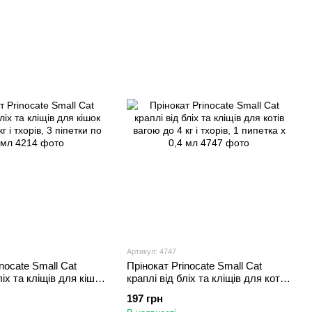
Артикул: 4747
nocate Small Cat
Прінокат Prinocate Small Cat
ліх та кліщів для кішок
краплі від бліх та кліщів для котів
 і тхорів, 3 піпетки по
вагою до 4 кг і тхорів, 1 пипетка х
197 грн
0,4 мл