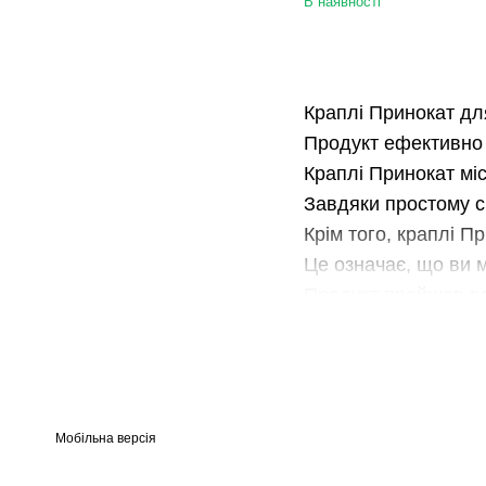
В наявності
Краплі Принокат для
Продукт ефективно 
Краплі Принокат міс
Завдяки простому с
Крім того, краплі П
Це означає, що ви м
Продукт пройшов всі
Краплі Принокат не
кішки.
Якщо ви шукаєте над
то краплі Принокат 
Мобільна версія
Забезпечте своїй кі