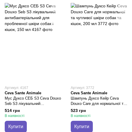
Артикул: 4167
Артикул: 3772
Ceva Sante Animale
Ceva Sante Animale
Мус Дуксо СЕБ S3 Ceva Douxo
Шампунь Дуксо Кейр Ceva
Seb S3 лікувальний
Douxo Care для нормальної та
антибактеріальний для
чутливої шкіри собак та кішок,
514 грн
523 грн
проблемної шкіри собак і кішок,
200 мл
В наявності
В наявності
150 мл
Купити
Купити