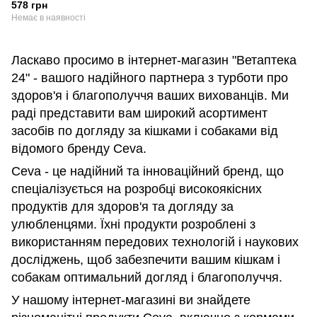
протигрибковий очищуючий
578 грн
для кішок і собак, 150 мл
Немає в наявності
01/2024
Ласкаво просимо в інтернет-магазин "Ветаптека
24" - вашого надійного партнера з турботи про
здоров'я і благополуччя ваших вихованців. Ми
раді представити вам широкий асортимент
засобів по догляду за кішками і собаками від
відомого бренду Ceva.
Ceva - це надійний та інноваційний бренд, що
спеціалізується на розробці високоякісних
продуктів для здоров'я та догляду за
улюбленцями. Їхні продукти розроблені з
використанням передових технологій і наукових
досліджень, щоб забезпечити вашим кішкам і
собакам оптимальний догляд і благополуччя.
У нашому інтернет-магазині ви знайдете