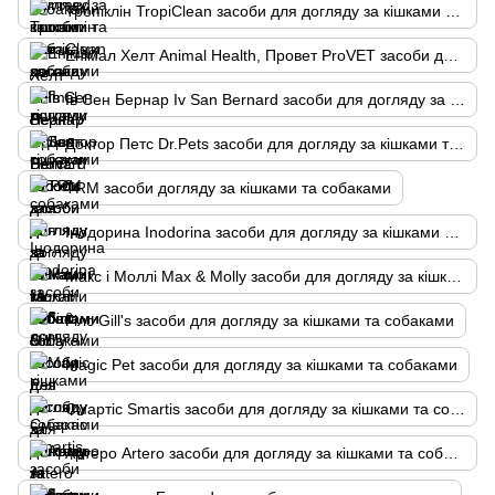
Тропіклін TropiClean засоби для догляду за кішками та собаками
Енімал Хелт Animal Health, Провет ProVET засоби для догляду за кішками та собаками
Ів Сен Бернар Iv San Bernard засоби для догляду за кішками та собаками
Доктор Петс Dr.Pets засоби для догляду за кішками та собаками
TRM засоби догляду за кішками та собаками
Інодорина Inodorina засоби для догляду за кішками та собаками
Макс і Моллі Max & Molly засоби для догляду за кішками та собаками
Гілс Gill's засоби для догляду за кішками та собаками
Magic Pet засоби для догляду за кішками та собаками
Смартіс Smartis засоби для догляду за кішками та собаками
Артеро Artero засоби для догляду за кішками та собаками