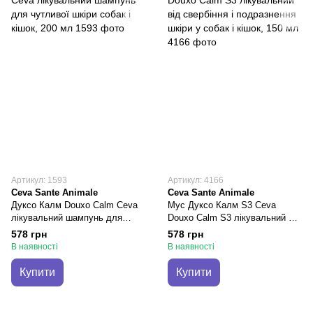
Артикул: 1593
Артикул: 4166
Ceva Sante Animale
Ceva Sante Animale
Дуксо Калм Douxo Calm Ceva
Мус Дуксо Калм S3 Ceva
лікувальний шампунь для
Douxo Calm S3 лікувальний від
чутливої шкіри собак і кішок,
свербіння і подразнення шкіри
578 грн
578 грн
200 мл
у собак і кішок, 150 мл
В наявності
В наявності
Купити
Купити