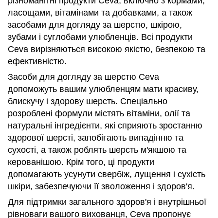
різноманітні продукти Ceva, включно з кормами,
ласощами, вітамінами та добавками, а також
засобами для догляду за шерстю, шкірою,
зубами і суглобами улюбленців. Всі продукти
Ceva вирізняються високою якістю, безпекою та
ефективністю.
Засоби для догляду за шерстю Ceva
допоможуть вашим улюбленцям мати красиву,
блискучу і здорову шерсть. Спеціально
розроблені формули містять вітаміни, олії та
натуральні інгредієнти, які сприяють зростанню
здорової шерсті, запобігають випадінню та
сухості, а також роблять шерсть м'якшою та
керованішою. Крім того, ці продукти
допомагають усунути свербіж, лущення і сухість
шкіри, забезпечуючи її зволоження і здоров'я.
Для підтримки загального здоров'я і внутрішньої
рівноваги вашого вихованця, Ceva пропонує