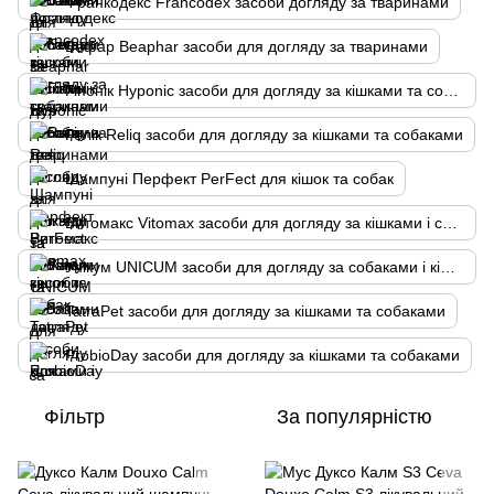
Франкодекс Francodex засоби догляду за тваринами
Бефар Beaphar засоби для догляду за тваринами
Гіпонік Hyponic засоби для догляду за кішками та собаками
Релік Reliq засоби для догляду за кішками та собаками
Шампуні Перфект PerFect для кішок та собак
Витомакс Vitomax засоби для догляду за кішками і собаками
Унікум UNICUM засоби для догляду за собаками і кішками
TatraPet засоби для догляду за кішками та собаками
ProbioDay засоби для догляду за кішками та собаками
Фільтр
За популярністю