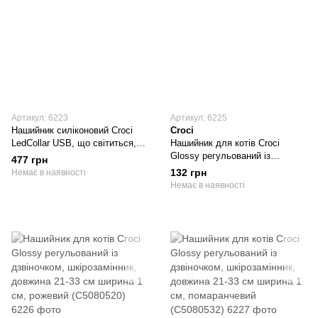
Артикул: 6223
Артикул: 6225
Нашийник силіконовий Croci
Croci
LedCollar USB, що світиться,
Нашийник для котів Croci
для собак, жовтий, 40 см
Glossy регульований із
477 грн
(C5020255)
дзвіночком, шкірозамінник,
132 грн
Немає в наявності
довжина 21-33 см ширина 1 см,
Немає в наявності
салатовий (C5080521)