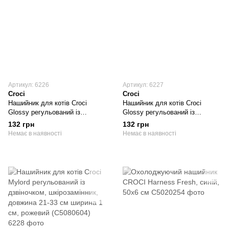
Артикул: 6226
Артикул: 6227
Croci
Croci
Нашийник для котів Croci
Нашийник для котів Croci
Glossy регульований із
Glossy регульований із
дзвіночком, шкірозамінник,
дзвіночком, шкірозамінник,
132 грн
132 грн
довжина 21-33 см ширина 1 см,
довжина 21-33 см ширина 1 см,
Немає в наявності
Немає в наявності
рожевий (C5080520)
помаранчевий (C5080532)