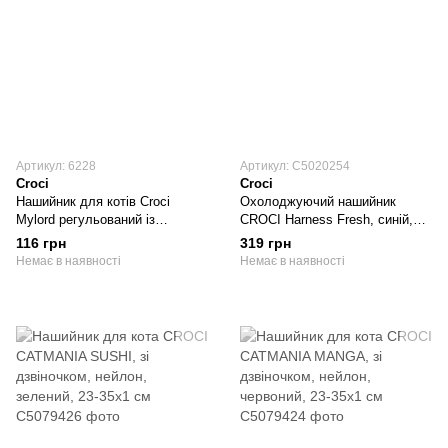
Артикул: 6228
Артикул: C5020254
Croci
Croci
Нашийник для котів Croci
Охолоджуючий нашийник
Mylord регульований із
CROCI Harness Fresh, синій,
дзвіночком, шкірозамінник,
50х6 см
116 грн
319 грн
довжина 21-33 см ширина 1 см,
Немає в наявності
Немає в наявності
рожевий (C5080604)