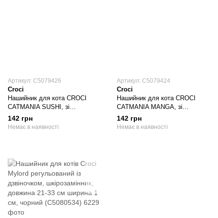
Артикул: C5079426
Артикул: C5079424
Croci
Croci
Нашийник для кота CROCI
Нашийник для кота CROCI
CATMANIA SUSHI, зі
CATMANIA MANGA, зі
дзвіночком, нейлон, зелений,
дзвіночком, нейлон, червоний,
142 грн
142 грн
23-35x1 см
23-35x1 см
Немає в наявності
Немає в наявності