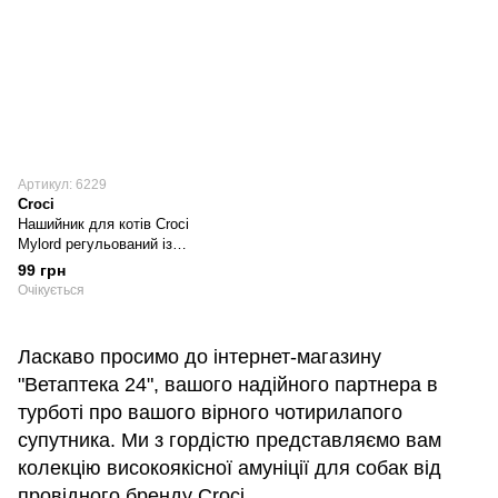
Артикул: 6229
Croci
Нашийник для котів Croci
Mylord регульований із
дзвіночком, шкірозамінник,
99 грн
довжина 21-33 см ширина 1 см,
Очікується
чорний (C5080534)
Ласкаво просимо до інтернет-магазину
"Ветаптека 24", вашого надійного партнера в
турботі про вашого вірного чотирилапого
супутника. Ми з гордістю представляємо вам
колекцію високоякісної амуніції для собак від
провідного бренду Croci.