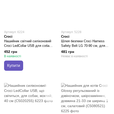
Артикул: 6224
Артикул: 5228
Croci
Croci
Нашийник світний силіконовий
Шлея безпеки Croci Harness
Croci LedCollar USB для собак,
Safety Belt LG 70-90 см, для
зелений, 40 см (C5158678)
собак в машину, чорна,
452 грн
481 грн
(C5001292)
В наявності
Немає в наявності
Купити