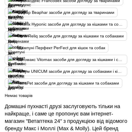
Франкодекс Francodex засоби догляду за тваринами
Бефар Beaphar засоби для догляду за тваринами
Гіпонік Hyponic засоби для догляду за кішками та собаками
Релік Reliq засоби для догляду за кішками та собаками
Шампуні Перфект PerFect для кішок та собак
Витомакс Vitomax засоби для догляду за кішками і собаками
Унікум UNICUM засоби для догляду за собаками і кішками
TatraPet засоби для догляду за кішками та собаками
Немає товарів
Домашні пухнасті друзі заслуговують тільки на
найкраще, і саме це пропонує вам інтернет-
магазин "Ветаптека 24" з продукцією від відомого
бренду Макс і Моллі (Max & Molly). Цей бренд