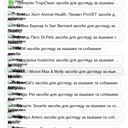
Тропіклін TropiClean засоби для догляду за кішками та собаками
Енімал Хелт Animal Health, Провет ProVET засоби для догляду за кішками та собаками
Ів Сен Бернар Iv San Bernard засоби для догляду за кішками та собаками
Доктор Петс Dr.Pets засоби для догляду за кішками та собаками
TRM засоби догляду за кішками та собаками
Інодорина Inodorina засоби для догляду за кішками та собаками
Макс і Моллі Max & Molly засоби для догляду за кішками та собаками
Гілс Gill's засоби для догляду за кішками та собаками
Magic Pet засоби для догляду за кішками та собаками
Смартіс Smartis засоби для догляду за кішками та собаками
Артеро Artero засоби для догляду за кішками та собаками