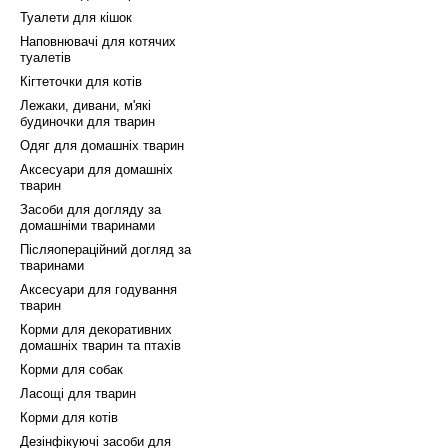
Туалети для кішок
Наповнювачі для котячих
туалетів
Кігтеточки для котів
Лежаки, дивани, м'які
будиночки для тварин
Одяг для домашніх тварин
Аксесуари для домашніх
тварин
Засоби для догляду за
домашніми тваринами
Післяопераційний догляд за
тваринами
Аксесуари для годування
тварин
Корми для декоративних
домашніх тварин та птахів
Корми для собак
Ласощі для тварин
Корми для котів
Дезінфікуючі засоби для