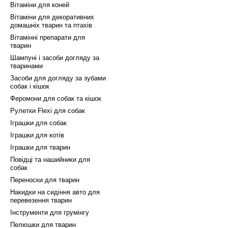
ці.
Вітаміни для коней
Вітаміни для декоративних
ов'я і благополуччя вашої кішки. Замовте краплі "Гол
домашніх тварин та птахів
дійний захист від бліх, кліщів і глистів. Ми цінуємо 
Вітамінні препарати для
тварин
для вашої кішки.
Шампуні і засоби догляду за
тваринами
Засоби для догляду за зубами
собак і кішок
Феромони для собак та кішок
Рулетки Flexi для собак
Іграшки для собак
Іграшки для котів
Іграшки для тварин
Повідці та нашийники для
собак
Переноски для тварин
Накидки на сидіння авто для
перевезення тварин
Інструменти для грумінгу
Пелюшки для тварин