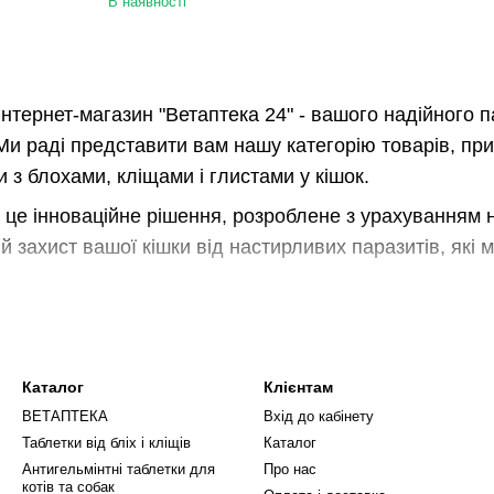
В наявності
нтернет-магазин "Ветаптека 24" - вашого надійного п
Ми раді представити вам нашу категорію товарів, п
 з блохами, кліщами і глистами у кішок.
 це інноваційне рішення, розроблене з урахуванням 
 захист вашої кішки від настирливих паразитів, які м
переваг крапель "Голд ПРО" є їхня багатофункціональ
а й з різними видами глистів, включно з круглими, с
нний захист вашої кішки від широкого спектра параз
Каталог
Клієнтам
ВЕТАПТЕКА
Вхід до кабінету
н "Ветаптека 24" пропонує вам широкий вибір крапель 
Таблетки від бліх і кліщів
Каталог
з перевіреними виробниками, щоб гарантувати вам ви
Антигельмінтні таблетки для
Про нас
контроль, що дозволяє нам пропонувати вам надійні т
котів та собак