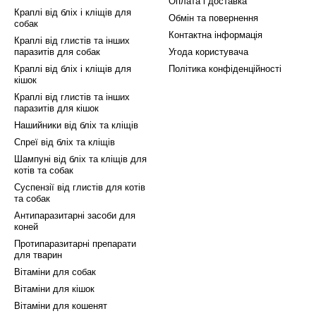
Оплата і доставка
Краплі від бліх і кліщів для
Голд ПРО" у нас, ви отримуєте не тільки якісний про
Обмін та повернення
собак
Контактна інформація
об ваші краплі "Голд ПРО" були у вас якомога швидш
Краплі від глистів та інших
паразитів для собак
Угода користувача
що здоров'я вашої кішки - наш головний пріоритет. 
Краплі від бліх і кліщів для
Політика конфіденційності
кішок
олд ПРО" для боротьби з блохами, кліщами і глистами
Краплі від глистів та інших
паразитів для кішок
Нашийники від бліх та кліщів
мають тривалу дію, що є їхньою значущою перевагою
Спреї від бліх та кліщів
нів і від кліщів - до 3 тижнів. Крім того, краплі запо
Шампуні від бліх та кліщів для
му, ви можете бути впевнені в тривалому і надійному 
котів та собак
Суспензії від глистів для котів
егко наносяться на шкіру вашої кішки і швидко вбир
та собак
ує максимальну ефективність препарату в боротьбі з 
Антипаразитарні засоби для
коней
ищення вже існуючих паразитів, краплі "Голд ПРО" з
Протипаразитарні препарати
для тварин
 які мають доступ до вуличного середовища. Завдяки
Вітаміни для собак
ліщів і глистів у будь-яку пору року.
Вітаміни для кішок
д ПРО" в нашому інтернет-магазині "Ветаптека 24", ви
Вітаміни для кошенят