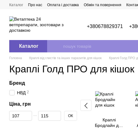
Перейти до основного контенту
Каталог
Про нас
Оплата і доставка
Обмін та повернення
Конта
+380678829371
+38
Каталог
Головна
Краплі від глистів та інших паразитів для кішок
Краплі Голд ПРО д
Краплі Голд ПРО для кішок
Бренд
2
НВД
Ціна, грн
Від Ціна, грн
До Ціна, грн
ОК
Краплі
Бродлайн для
кішок