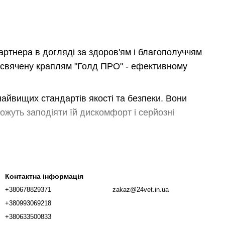
артнера в догляді за здоров'ям і благополуччям
рисвячену краплям "Голд ПРО" - ефективному
найвищих стандартів якості та безпеки. Вони
ожуть заподіяти їй дискомфорт і серйозні
ність. Вони ефективно борються не тільки з
трічковими і плоскими. Це дозволяє вам
итів, використовуючи всього один препарат.
Контактна інформація
+380678829371
zakaz@24vet.in.ua
"Голд ПРО" для котів різних порід і розмірів.
+380993069218
соку якість продукції. Кожна партія товарів
+380633500833
а безпечні засоби для захисту вашої кішки.