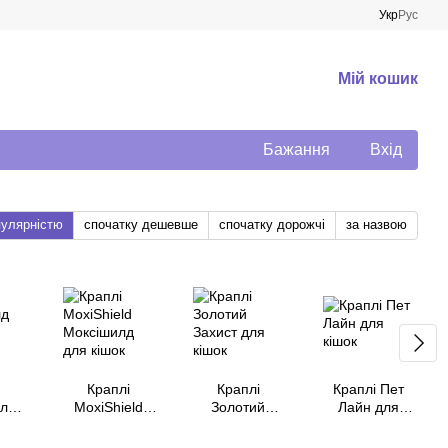
Укр
Рус
Мій кошик
Бажання
Вхід
пулярністю
спочатку дешевше
спочатку дорожчі
за назвою
Краплі
Краплі
Краплі Пет
олд
MoxiShield
Золотий
Лайн для
ля
Моксішилд
Захист для
кішок
для кішок
кішок