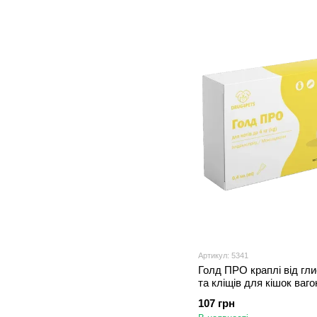
Артикул: 5341
Голд ПРО краплі від глис
та кліщів для кішок вагою
1 піпетка
107 грн