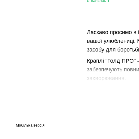
В наявності
Ласкаво просимо в і
вашої улюблениці. 
засобу для боротьби
Краплі "Голд ПРО" -
забезпечують повний
захворювання.
Однією з головних 
блохами і кліщами, 
забезпечити повноці
Наш інтернет-магази
Мобільна версія
Ми працюємо тільки 
проходить суворий 