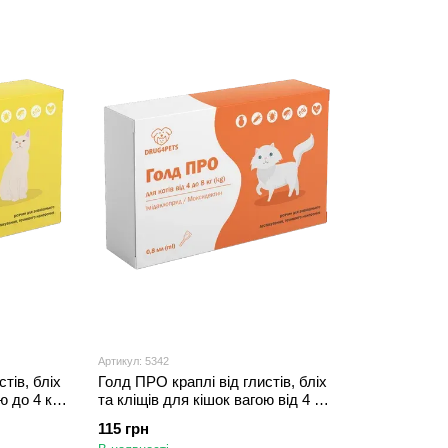
Артикул: 5342
тів, бліх
Голд ПРО краплі від глистів, бліх
 до 4 кг,
та кліщів для кішок вагою від 4 до
8 кг, 1 піпетка
115 грн