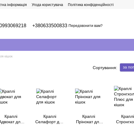
ктна інформація
Угода користувача
Політика конфіденційності
0993069218
+380633500833
Передзвонити вам?
ля кішок
за по
Сортування:
Краплі
Краплі
Краплі
Краплі
Адвокат для
Селафорт для
Прінокат для
Стронгх
кішок
кішок
кішок
Плюс д
кішок