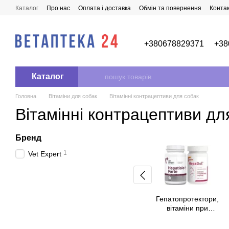
Перейти до основного контенту
Каталог
Про нас
Оплата і доставка
Обмін та повернення
Конта
+380678829371
+38
Каталог
Головна
Вітаміни для собак
Вітамінні контрацептиви для собак
Вітамінні контрацептиви дл
Бренд
1
Vet Expert
Гепатопротектори,
вітаміни при
захворюваннях
печінки у собак