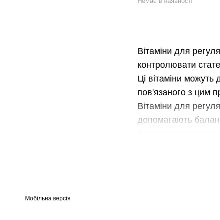
Немає в наявності
Вітаміни для регуля
контролювати статев
Ці вітаміни можуть 
пов'язаного з цим 
Вітаміни для регуляц
допомагають баланс
Вони також можуть 
У нашому інтернет-м
брендів та виробник
Ми гарантуємо висок
Пам'ятайте, що рег
Мобільна версія
якщо у вас є кілька
Вибираючи вітаміни