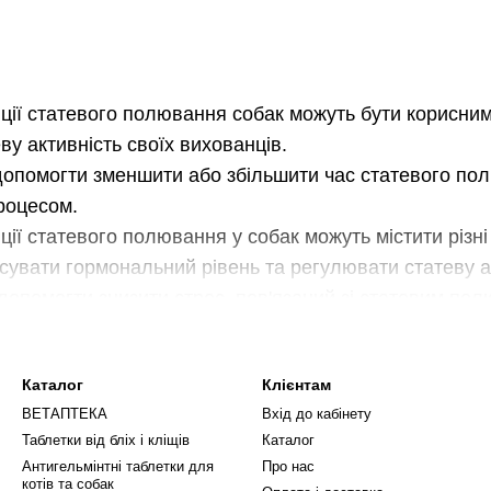
ції статевого полювання собак можуть бути корисним
у активність своїх вихованців.
допомогти зменшити або збільшити час статевого полю
процесом.
ії статевого полювання у собак можуть містити різні ін
увати гормональний рівень та регулювати статеву ак
допомогти знизити стрес, пов'язаний зі статевим пол
агазині ви можете знайти широкий вибір вітамінів дл
ів.
Каталог
Клієнтам
у якість та ефективність всіх наших товарів, а також 
ВЕТАПТЕКА
Вхід до кабінету
уляція статевої активності собак може бути важливи
Таблетки від бліх і кліщів
Каталог
 вихованців.
Антигельмінтні таблетки для
Про нас
 для регуляції статевого полювання у собак, ви мож
котів та собак