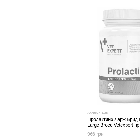
Артикул: 638
Пролактино Ларж Брид P
Large Breed Vetexpert пр
помилковій щенності су
966 грн
більше 15 кг, 40 таблето