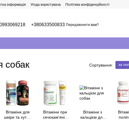
ктна інформація
Угода користувача
Політика конфіденційності
0993069218
+380633500833
Передзвонити вам?
я собак
за по
Сортування:
Вітаміни для
Вітаміни при
Вітаміни з
Вітам
шкіри та хутра
сечокам'яній
кальцієм для
полі
собак
хворобі у
собак
реген
собак
м'язів