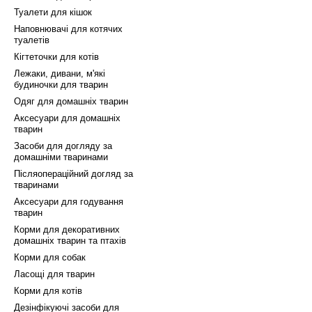
Туалети для кішок
Наповнювачі для котячих
туалетів
Кігтеточки для котів
Лежаки, дивани, м'які
будиночки для тварин
Одяг для домашніх тварин
Аксесуари для домашніх
тварин
Засоби для догляду за
домашніми тваринами
Післяопераційний догляд за
тваринами
Аксесуари для годування
тварин
Корми для декоративних
домашніх тварин та птахів
Корми для собак
Ласощі для тварин
Корми для котів
Дезінфікуючі засоби для