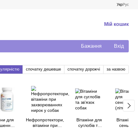
Укр
Рус
Мій кошик
Бажання
Вхід
пулярністю
спочатку дешевше
спочатку дорожчі
за назвою
іни для
Нефропротектори,
Вітаміни для
Вітаміни д
пшення
вітаміни при
суглобів та
сеньйорі
ерації
захворюваннях
зв'язок собак
(літніх соб
 у собак
нирок у собак