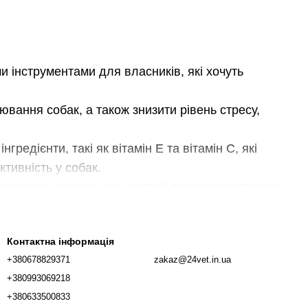
и інструментами для власників, які хочуть
вання собак, а також знизити рівень стресу,
гредієнти, такі як вітамін Е та вітамін С, які
тивність у собак.
юванням, і покращити настрій вашого вихованця.
я регуляції статевого полювання у собак різних
Контактна інформація
конкурентні ціни.
+380678829371
zakaz@24vet.in.ua
м завданням для кожного власника, особливо
+380993069218
+380633500833
ете бути впевнені, що робите все можливе для