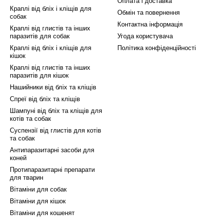
Оплата і доставка
вати статеву активність свого вихованця та забезпе
Краплі від бліх і кліщів для
Обмін та повернення
собак
Контактна інформація
Краплі від глистів та інших
паразитів для собак
Угода користувача
Краплі від бліх і кліщів для
Політика конфіденційності
кішок
Краплі від глистів та інших
паразитів для кішок
Нашийники від бліх та кліщів
Спреї від бліх та кліщів
Шампуні від бліх та кліщів для
котів та собак
Суспензії від глистів для котів
та собак
Антипаразитарні засоби для
коней
Протипаразитарні препарати
для тварин
Вітаміни для собак
Вітаміни для кішок
Вітаміни для кошенят