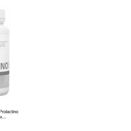
rolactino
и
к вагою
к