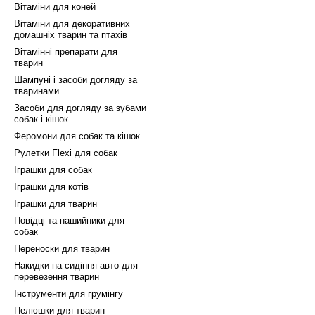
Вітаміни для коней
Вітаміни для декоративних
домашніх тварин та птахів
Вітамінні препарати для
тварин
Шампуні і засоби догляду за
тваринами
Засоби для догляду за зубами
собак і кішок
Феромони для собак та кішок
Рулетки Flexi для собак
Іграшки для собак
Іграшки для котів
Іграшки для тварин
Повідці та нашийники для
собак
Переноски для тварин
Накидки на сидіння авто для
перевезення тварин
Інструменти для грумінгу
Пелюшки для тварин