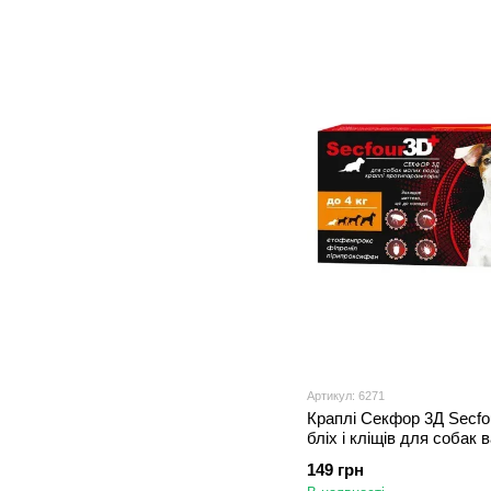
Артикул: 6271
Краплі Секфор 3Д Secfo
бліх і кліщів для собак 
кг, 2 піпетки (S-746)
149 грн