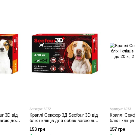
Артикул: 6272
Артикул: 6273
ur 3D від
Краплі Секфор 3Д Secfour 3D від
Краплі Секф
вагою до 4
бліх і кліщів для собак вагою від 4
бліх і кліщі
до 10 кг, 2 піпетки (S-748)
10 до 20 кг, 
153 грн
157 грн