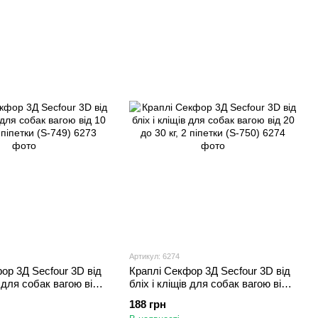
Артикул: 6274
ор 3Д Secfour 3D від
Краплі Секфор 3Д Secfour 3D від
в для собак вагою від
бліх і кліщів для собак вагою від
2 піпетки (S-749)
20 до 30 кг, 2 піпетки (S-750)
188 грн