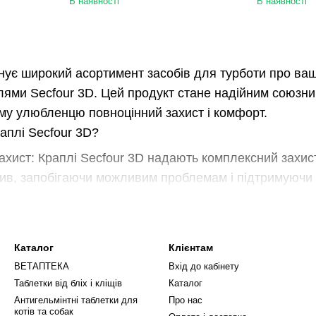
В наявності
В наявності
нує широкий асортимент засобів для турботи про ваш
лями Secfour 3D. Цей продукт стане надійним союзник
у улюбленцю повноцінний захист і комфорт.
аплі Secfour 3D?
ахист: Краплі Secfour 3D надають комплексний захист
ив, запобігаючи можливим проблемам і підтримуючи 
цим продуктом ви можете бути впевнені в тривалому з
езпечуючи спокій як вам, так і вашому улюбленцю.
ть: Secfour 3D розроблені з урахуванням безпеки ваш
Каталог
Клієнтам
ВЕТАПТЕКА
Вхід до кабінету
мальну зручність у застосуванні, що робить процес о
Таблетки від бліх і кліщів
Каталог
теринарам: Secfour 3D - це вибір ветеринарів, які д
Антигельмінтні таблетки для
Про нас
котів та собак
е бути впевнені в якості та ефективності, дотримуюч