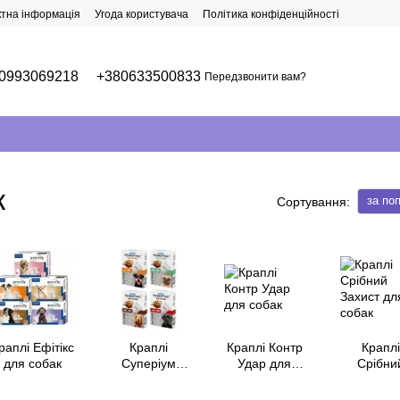
ктна інформація
Угода користувача
Політика конфіденційності
0993069218
+380633500833
Передзвонити вам?
к
за по
Сортування:
раплі Ефітікс
Краплі
Краплі Контр
Краплі
для собак
Суперіум
Удар для
Срібни
Невертікс для
собак
Захист д
собак
собак