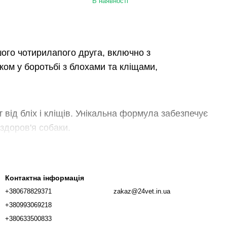
В наявності
ого чотирилапого друга, включно з
ом у боротьбі з блохами та кліщами,
 від бліх і кліщів. Унікальна формула забезпечує
здоров'я собаки.
ахисті. Краплі чинять ефективний вплив протягом
ого вихованця. Краплі, що легко наносяться,
Контактна інформація
+380678829371
zakaz@24vet.in.ua
бробки приємним і безпечним.
+380993069218
овіряють своїм пацієнтам тільки найкращі
+380633500833
ись рекомендацій професіоналів.