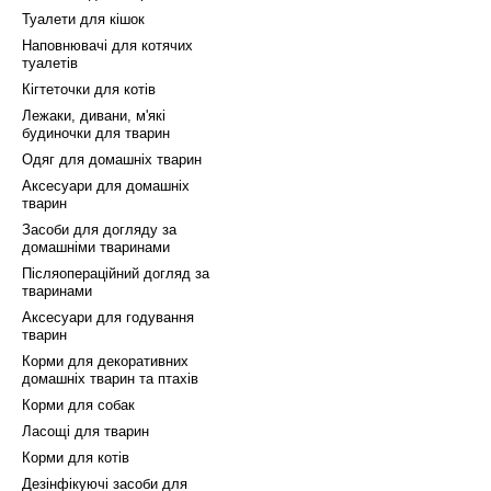
Туалети для кішок
Наповнювачі для котячих
туалетів
Кігтеточки для котів
Лежаки, дивани, м'які
будиночки для тварин
Одяг для домашніх тварин
Аксесуари для домашніх
тварин
Засоби для догляду за
домашніми тваринами
Післяопераційний догляд за
тваринами
Аксесуари для годування
тварин
Корми для декоративних
домашніх тварин та птахів
Корми для собак
Ласощі для тварин
Корми для котів
Дезінфікуючі засоби для