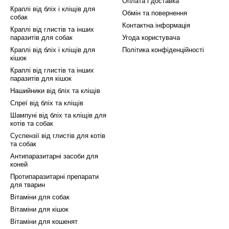
Оплата і доставка
Краплі від бліх і кліщів для
еці 24?
Обмін та повернення
собак
Контактна інформація
Краплі від глистів та інших
нт: У нашій Ветаптеці 24 ви знайдете великий вибір
паразитів для собак
Угода користувача
 з краплями Secfour 3D.
Краплі від бліх і кліщів для
Політика конфіденційності
кішок
и цінуємо кожного клієнта і прагнемо запропонувати д
Краплі від глистів та інших
раще, і ми робимо його доступним.
паразитів для кішок
Нашийники від бліх та кліщів
лення: Замовляйте Secfour 3D прямо зараз, не виход
Спреї від бліх та кліщів
го за кілька кліків.
Шампуні від бліх та кліщів для
котів та собак
ихованцеві турботу, на яку він заслуговує, з краплями
Суспензії від глистів для котів
іть якість і ефективність!
та собак
Антипаразитарні засоби для
коней
Протипаразитарні препарати
для тварин
Вітаміни для собак
Вітаміни для кішок
Вітаміни для кошенят