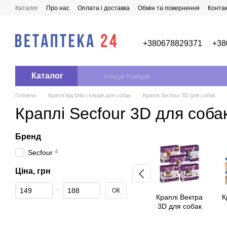
Перейти до основного контенту
Каталог
Про нас
Оплата і доставка
Обмін та повернення
Конта
+380678829371
+38
Каталог
Головна
Краплі від бліх і кліщів для собак
Краплі Secfour 3D для собак
Краплі Secfour 3D для соба
Бренд
4
Secfour
Ціна, грн
Від Ціна, грн
До Ціна, грн
ОК
Краплі Вектра
К
3D для собак