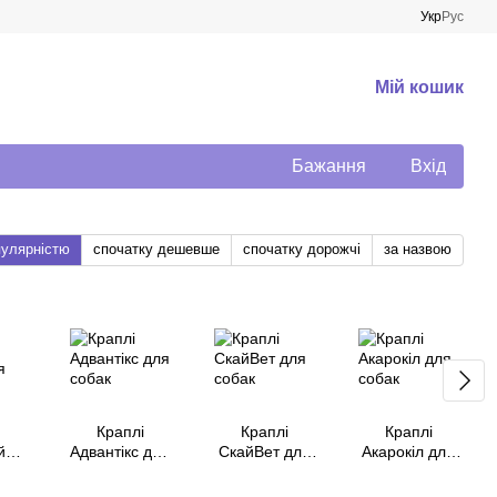
Укр
Рус
Мій кошик
Бажання
Вхід
пулярністю
спочатку дешевше
спочатку дорожчі
за назвою
Краплі
Краплі
Краплі
й
Адвантікс для
СкайВет для
Акарокіл для
ля
собак
собак
собак