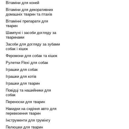
Вітаміни для коней
Вітаміни для декоративних
домашніх тварин та птахів
Вітамінні препарати для
тварин
Шампуні і засоби догляду за
тваринами
Засоби для догляду за зубами
собак і кішок
Феромони для собак та кішок
Рулетки Flexi для собак
Іграшки для собак
Іграшки для котів
Іграшки для тварин
Повідці та нашийники для
собак
Переноски для тварин
Накидки на сидіння авто для
перевезення тварин
Інструменти для грумінгу
Пелюшки для тварин