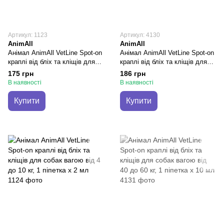
Артикул: 1123
Артикул: 4130
AnimAll
AnimAll
Анімал AnimAll VetLine Spot-on
Анімал AnimAll VetLine Spot-on
краплі від бліх та кліщів для
краплі від бліх та кліщів для
собак вагою від 20 до 30 кг, 1
собак вагою від 30 до 40 кг, 1
175 грн
186 грн
піпетка х 6 мл
піпетка х 8 мл
В наявності
В наявності
Купити
Купити