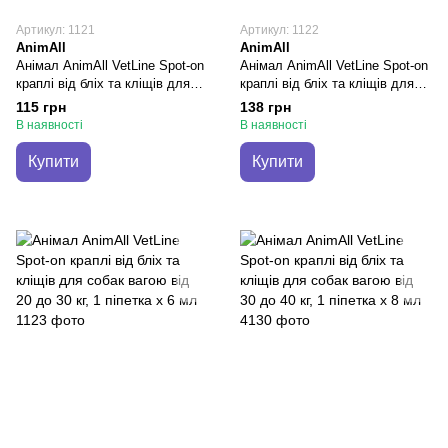
Артикул: 1121
Артикул: 1122
AnimAll
AnimAll
Анімал AnimAll VetLine Spot-on
Анімал AnimAll VetLine Spot-on
краплі від бліх та кліщів для
краплі від бліх та кліщів для
собак вагою від 1,5 до 4 кг, 1
собак вагою від 10 до 20 кг, 1
115 грн
138 грн
піпетка х 0,8 мл
піпетка х 4 мл
В наявності
В наявності
Купити
Купити