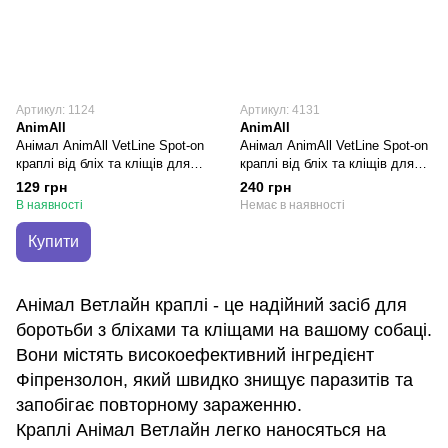
Артикул: 1124
Артикул: 4131
AnimAll
AnimAll
Анімал AnimAll VetLine Spot-on
Анімал AnimAll VetLine Spot-on
краплі від бліх та кліщів для
краплі від бліх та кліщів для
собак вагою від 4 до 10 кг, 1
собак вагою від 40 до 60 кг, 1
129 грн
240 грн
піпетка х 2 мл
піпетка х 10 мл
В наявності
Немає в наявності
Купити
Анімал Ветлайн краплі - це надійний засіб для
боротьби з бліхами та кліщами на вашому собаці.
Вони містять високоефективний інгредієнт
Фіпрензолон, який швидко знищує паразитів та
запобігає повторному зараженню.
Краплі Анімал Ветлайн легко наносяться на