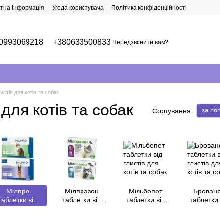
ктна інформація
Угода користувача
Політика конфіденційності
0993069218
+380633500833
Передзвонити вам?
истів для котів та собак
 для котів та собак
за по
Сортування:
Мілпро
Мілпразон
Мільбепет
Брован
таблетки від
таблетки від
таблетки від
таблетки 
глистів для
глистів для
глистів для
глистів 
отів та собак
котів та собак
котів та собак
котів та с