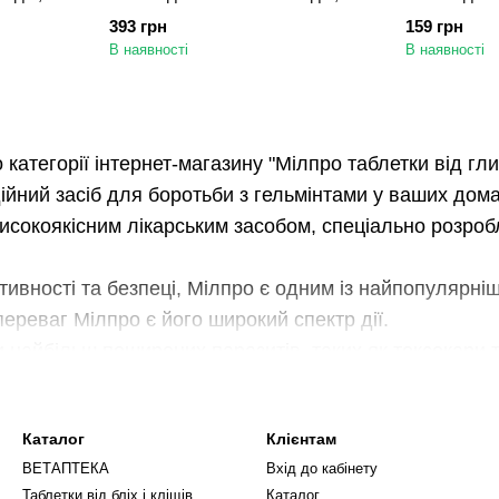
5 кг, 4 пігулки
25 кг, 1 таб
393 грн
159 грн
В наявності
В наявності
категорії інтернет-магазину "Мілпро таблетки від глис
ійний засіб для боротьби з гельмінтами у ваших дом
исокоякісним лікарським засобом, спеціально розробл
ивності та безпеці, Мілпро є одним із найпопулярні
ереваг Мілпро є його широкий спектр дії.
и найбільш поширених паразитів, таких як токсокари т
 цьому ви можете бути впевнені в тому, що ваш вихов
зу.
Каталог
Клієнтам
таблетки відрізняються простотою застосування. Вони
ВЕТАПТЕКА
Вхід до кабінету
 робить процес лікування комфортним для вашого ви
Таблетки від бліх і кліщів
Каталог