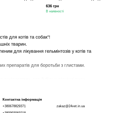
летка
25 кг, 4 пігулки
636 грн
В наявності
тів для котів та собак"!
ашніх тварин.
еним для лікування гельмінтозів у котів та
ших препаратів для боротьби з глистами.
а анкілостоми, але й більш рідкісні види
анець отримає всі необхідні заходи для
Контактна інформація
 мають приємний смак і легко розкладаються в
+380678829371
zakaz@24vet.in.ua
хованця.
+380993069218