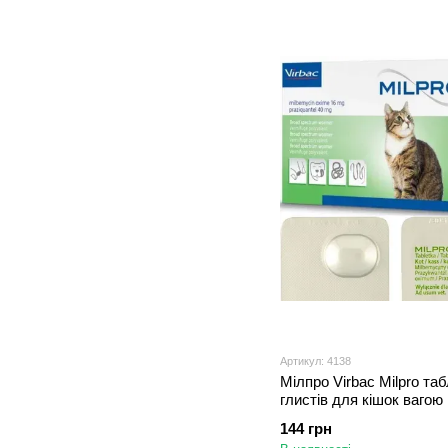
Артикул: 4138
Мілпро Virbac Milpro таб
глистів для кішок вагою
кг, 1 таблетка
144 грн