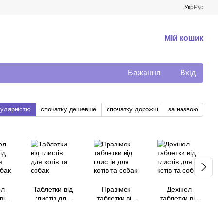
Укр
Рус
Мій кошик
Бажання
Вхід
пулярністю
спочатку дешевше
спочатку дорожчі
за назвою
ол
Таблетки від
Празімек
Дехінел
від
глистів для
таблетки від
таблетки від
для
котів та собак
глистів для
глистів для
обак
котів та собак
котів та собак