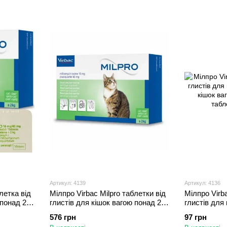
Артикул: 4139
Артикул: 4136
летка від
Мілпро Virbac Milpro таблетки від
Мілпро Virba
 понад 2
глистів для кішок вагою понад 2
глистів для
кг, 4 пігулки
кішок вагою в
576 грн
97 грн
таблетка