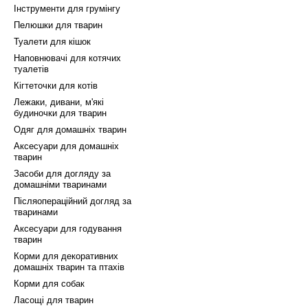
Інструменти для грумінгу
Пелюшки для тварин
Туалети для кішок
Наповнювачі для котячих
туалетів
Кігтеточки для котів
Лежаки, дивани, м'які
будиночки для тварин
Одяг для домашніх тварин
Аксесуари для домашніх
тварин
Засоби для догляду за
домашніми тваринами
Післяопераційний догляд за
тваринами
Аксесуари для годування
тварин
Корми для декоративних
домашніх тварин та птахів
Корми для собак
Ласощі для тварин