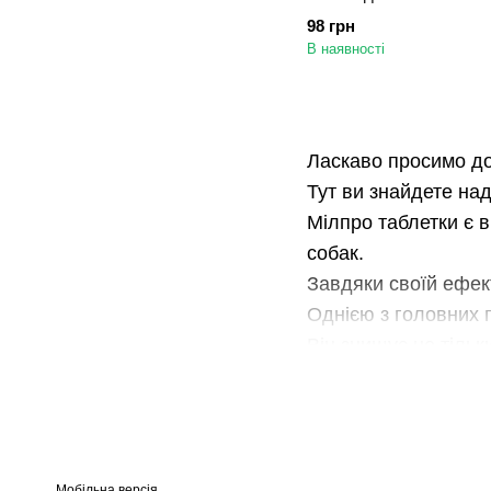
5 кг, 1 таблетка
98 грн
В наявності
Ласкаво просимо до 
Тут ви знайдете над
Мілпро таблетки є в
собак.
Завдяки своїй ефект
Однією з головних п
Він знищує не тільк
гельмінтів. Завдяки
лікування гельмінто
Крім того, Мілпро 
порожнині рота, що
Мобільна версія