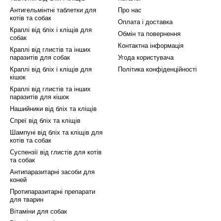
ож добре переносяться тваринами та мають мінімальн
Антигельмінтні таблетки для
Про нас
ля вихованців будь-якого віку та розмірів.
котів та собак
Оплата і доставка
магазині ви можете замовити Мілпро таблетки за вигі
Краплі від бліх і кліщів для
Обмін та повернення
собак
 оригінальну продукцію, яка проходить суворий конт
Контактна інформація
Краплі від глистів та інших
 можливість оплати при отриманні замовлення роблят
паразитів для собак
Угода користувача
Краплі від бліх і кліщів для
Політика конфіденційності
 забезпечте своїх улюблених вихованців надійним зах
кішок
Краплі від глистів та інших
паразитів для кішок
тримайте здорових та щасливих вихованців вже сього
Нашийники від бліх та кліщів
Спреї від бліх та кліщів
Шампуні від бліх та кліщів для
котів та собак
Суспензії від глистів для котів
та собак
Антипаразитарні засоби для
коней
Протипаразитарні препарати
для тварин
Вітаміни для собак