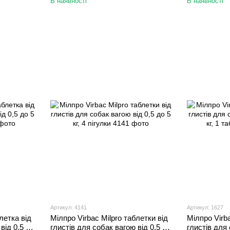
В наявності
В наявності
Артикул: 4141
Артикул: 1627
летка від
Мілпро Virbac Milpro таблетки від
Мілпро Virba
від 0,5 до
глистів для собак вагою від 0,5 до
глистів для 