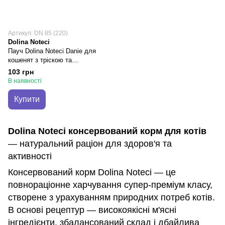
Артикул: DN 85 (220)
Dolina Noteci
Пауч Dolina Noteci Danie для
кошенят з тріскою та
сардиною,85 гр
103 грн
В наявності
Купити
Dolina Noteci консервований корм для котів
— натуральний раціон для здоров'я та
активності
Консервований корм Dolina Noteci — це
повнораціонне харчування супер-преміум класу,
створене з урахуванням природних потреб котів.
В основі рецептур — високоякісні м'ясні
інгредієнти, збалансований склад і дбайлива