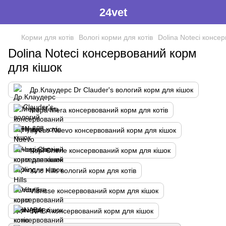
24vet
Корми для котів
Вологі корми для котів
Dolina Noteci консе
Dolina Noteci консервований корм
для кішок
Др.Клаудерс Dr Сlauder's вологий корм для кішок
Мера Mera консервований корм для котів
Нуево Nuevo консервований корм для кішок
Чері Cherie консервований корм для кішок
Хілс Hills вологий корм для котів
Vibrisse консервований корм для кішок
INABA консервований корм для кішок