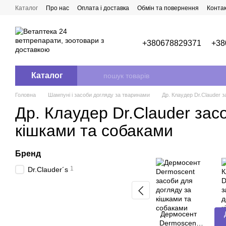
Перейти до основного контенту
Каталог
Про нас
Оплата і доставка
Обмін та повернення
Конта
+380678829371
+38
Каталог
Головна
Шампуні і засоби догляду за тваринами
Др. Клаудер Dr.Clauder 
Др. Клаудер Dr.Clauder зас
кішками та собаками
Бренд
1
Dr.Clauder´s
Дермосент
Dermoscent