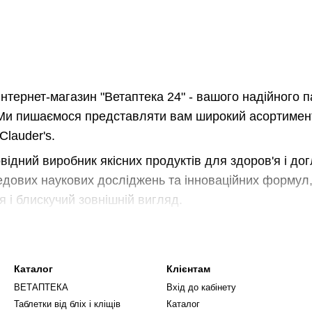
мл
нтернет-магазин "Ветаптека 24" - вашого надійного п
Ми пишаємося представляти вам широкий асортимент 
Clauder's.
ровідний виробник якісних продуктів для здоров'я і до
дових наукових досліджень та інноваційних формул,
 і блискучий зовнішній вигляд.
и знайдете широкий вибір засобів Dr.Clauder's, вклю
 засобами для догляду за шерстю, шкірою, зубами та 
оякісних інгредієнтів і відповідають найсуворішим ст
Каталог
Клієнтам
ВЕТАПТЕКА
Вхід до кабінету
 за шерстю Dr.Clauder's допоможуть вашим улюбленця
Таблетки від бліх і кліщів
Каталог
 розробленим формулам з натуральними оліями та п