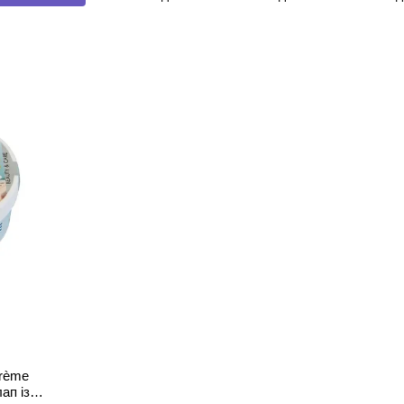
засоби для
догляду за
догляду за
догляду 
догляду за
кішками та
кішками та
кішками 
кішками та
собаками
собаками
собака
собаками
Crème
ап із