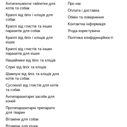
Антигельмінтні таблетки для
Про нас
запобігають випадінню та сухості, а також роблять ш
котів та собак
Оплата і доставка
Краплі від бліх і кліщів для
Обмін та повернення
собак
Контактна інформація
в'я шкіри і суглобів вашого вихованця, Dr.Clauder's п
Краплі від глистів та інших
паразитів для собак
Угода користувача
міцненню шкірного покриву, поліпшенню мобільності т
Краплі від бліх і кліщів для
Політика конфіденційності
іонування організму.
кішок
Краплі від глистів та інших
о співпрацюємо з Dr.Clauder's і пропонуємо їхні чуд
паразитів для кішок
 вихованця - це наш головний пріоритет, і тому ми п
Нашийники від бліх та кліщів
Спреї від бліх та кліщів
рнет-магазин "Ветаптека 24" вже сьогодні і придбайте
Шампуні від бліх та кліщів для
 собак. Ми гарантуємо швидку доставку та бездоганн
котів та собак
Суспензії від глистів для котів
s та інтернет-магазину "Ветаптека 24" з турботою пр
та собак
зпечте своїм улюбленцям здоров'я, енергію і щастя на
Антипаразитарні засоби для
коней
Протипаразитарні препарати
для тварин
Вітаміни для собак
Вітаміни для кішок