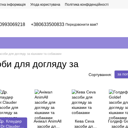
ктна інформація
Угода користувача
Політика конфіденційності
0993069218
+380633500833
Передзвонити вам?
засоби для догляду за кішками та собаками
оби для догляду за
за по
Сортування:
Др. Клаудер
Анімал AnimAll
Кева Ceva
Голдеф Go
Dr.Clauder
засоби для
засоби для
засоби д