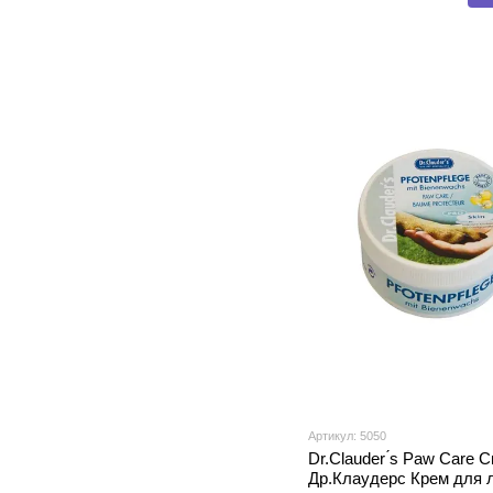
засоби для
догляду за
кішками та
собаками
Артикул: 5050
Dr.Clauder ́s Paw Care 
Др.Клаудерс Крем для л