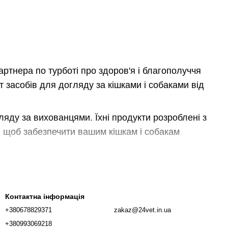
артнера по турботі про здоров'я і благополуччя
засобів для догляду за кішками і собаками від
гляду за вихованцями. Їхні продукти розроблені з
 щоб забезпечити вашим кішкам і собакам
чно з кормами, ласощами, вітамінами та
суглобами улюбленців. Всі продукти Dr.Clauder's
андартам безпеки та якості.
Контактна інформація
+380678829371
zakaz@24vet.in.ua
м мати блискучу, гладку і здорову шерсть.
+380993069218
оживними речовинами, ці продукти покращують