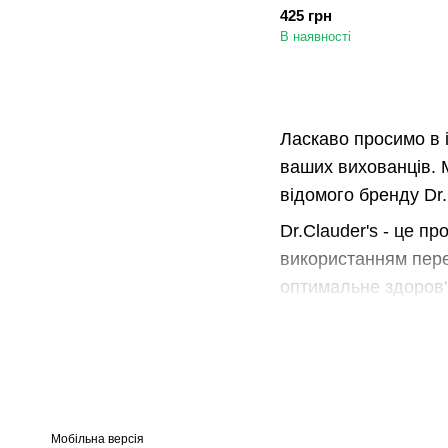
бджолиним воском, 40 
425 грн
В наявності
Ласкаво просимо в і
ваших вихованців. 
відомого бренду Dr.
Dr.Clauder's - це п
використанням пере
оптимальне здоров'я
У нашій ветаптеці в
добавками, а також
виготовлені з висок
Засоби для догляду
Мобільна версія
Завдяки спеціально