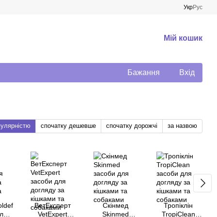
Укр
Рус
Мій кошик
Бажання
Вхід
пулярністю
спочатку дешевше
спочатку дорожчі
за назвою
ldef
ВетЕксперт
Скінмед
Тропіклін
ля
VetExpert
Skinmed
TropiClean