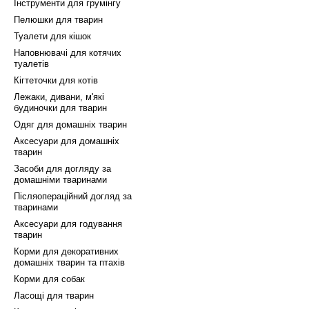
Інструменти для грумінгу
Пелюшки для тварин
Туалети для кішок
Наповнювачі для котячих
туалетів
Кігтеточки для котів
Лежаки, дивани, м'які
будиночки для тварин
Одяг для домашніх тварин
Аксесуари для домашніх
тварин
Засоби для догляду за
домашніми тваринами
Післяопераційний догляд за
тваринами
Аксесуари для годування
тварин
Корми для декоративних
домашніх тварин та птахів
Корми для собак
Ласощі для тварин