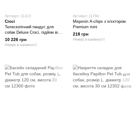
Артикул: 11413
Артикул: 11794
Croci
Мікрочіп A-chips з ін'єктором
Телескопічний пандус для
Premium mini
собак Deluxe Croci, підйом від
218 грн
99 до 182 см, вага 6 кг
10 226 грн
Немає в наявності
Немає в наявності