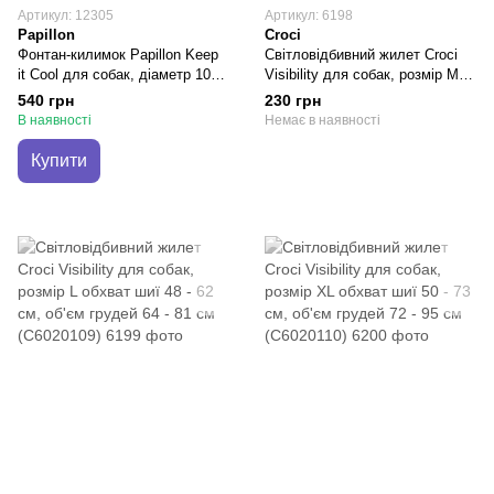
Артикул: 12305
Артикул: 6198
Papillon
Croci
Фонтан-килимок Papillon Keep
Світловідбивний жилет Croci
it Cool для собак, діаметр 100
Visibility для собак, розмір М,
см
обхват шиї 42 - 50 см, об'єм
540 грн
230 грн
грудей 50 - 68 см (C6020108)
В наявності
Немає в наявності
Купити