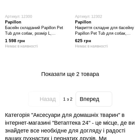
Артикул: 12300
Артикул: 12302
Papillon
Papillon
Басейн складаний Papillon Pet
Накриття складне для басейну
Tub для собак, розмір L,
Papillon Pet Tub для собак,
діаметр 120 см, висота 30 см
розмір L, діаметр 120 см,
1 598 грн
625 грн
висота 30 см
Немає в наявності
Немає в наявності
Показати ще 2 товара
Назад
Вперед
1
з 2
Категорія "Аксесуари для домашніх тварин" в
інтернет-магазині "Ветаптека 24" - це місце, де ви
знайдете все необхідне для догляду і радості
ваших пухнастих і пернатих друзів. Ми