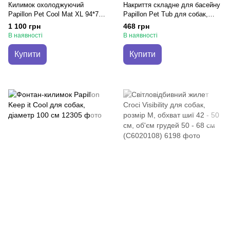
Килимок охолоджуючий
Накриття складне для басейну
Papillon Pet Cool Mat XL 94*79
Papillon Pet Tub для собак,
см для собак і котів
розмір S, діаметр 80 см,
1 100 грн
468 грн
висота 20 см
В наявності
В наявності
Купити
Купити