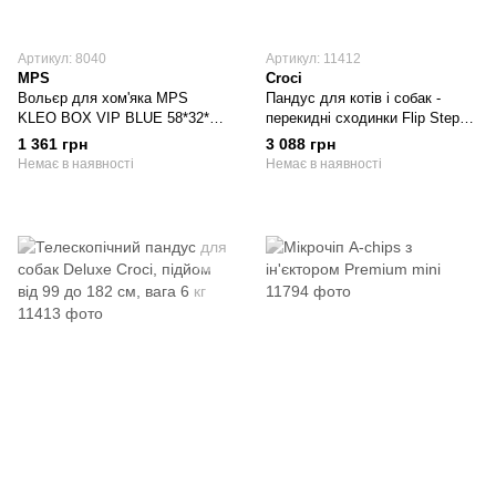
Артикул: 8040
Артикул: 11412
MPS
Croci
Вольєр для хом'яка MPS
Пандус для котів і собак -
KLEO BOX VIP BLUE 58*32*31
перекидні сходинки Flip Steps
см пластиковий розбірний,
Croci, 66,4*35,6*50,8 см
1 361 грн
3 088 грн
колір блакитний (S04020100)
Немає в наявності
Немає в наявності