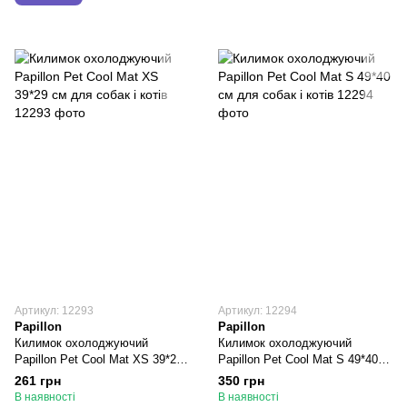
Артикул: 12293
Артикул: 12294
Papillon
Papillon
Килимок охолоджуючий
Килимок охолоджуючий
Papillon Pet Cool Mat XS 39*29
Papillon Pet Cool Mat S 49*40
см для собак і котів
см для собак і котів
261 грн
350 грн
В наявності
В наявності