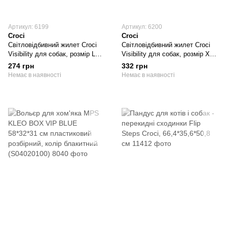
Артикул: 6199
Артикул: 6200
Croci
Croci
Світловідбивний жилет Croci
Світловідбивний жилет Croci
Visibility для собак, розмір L
Visibility для собак, розмір XL
обхват шиї 48 - 62 см, об'єм
обхват шиї 50 - 73 см, об'єм
274 грн
332 грн
грудей 64 - 81 см (C6020109)
грудей 72 - 95 см (C6020110)
Немає в наявності
Немає в наявності