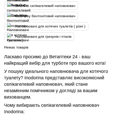
Best Cat силікагелевий наповнювач
Cats Way бентонітовий наповнювач
Наповнювачі для котячих туалетів ( різні )
Наповнювачі для гризунів і птахів
Немає товарів
Ласкаво просимо до Ветаптеки 24 - ваш
найкращий вибір для турботи про вашого кота!
У пошуку ідеального наповнювача для котячого
туалету? Inodorina представляє високоякісний
селікагелевий наповнювач, який стане
незамінним помічником у догляді за вашим
вихованцем.
Чому вибирають селікагелевий наповнювач
Inodorina: