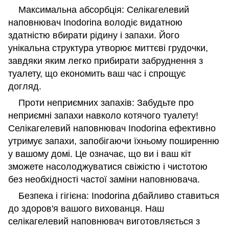
Максимальна абсорбція: Селікагелевий
наповнювач Inodorina володіє видатною
здатністю вбирати рідину і запахи. Його
унікальна структура утворює миттєві грудочки,
завдяки яким легко прибирати забруднення з
туалету, що економить ваш час і спрощує
догляд.
Проти неприємних запахів: Забудьте про
неприємні запахи навколо котячого туалету!
Селікагелевий наповнювач Inodorina ефективно
утримує запахи, запобігаючи їхньому поширенню
у вашому домі. Це означає, що ви і ваш кіт
зможете насолоджуватися свіжістю і чистотою
без необхідності частої заміни наповнювача.
Безпека і гігієна: Inodorina дбайливо ставиться
до здоров'я вашого вихованця. Наш
селікагелевий наповнювач виготовляється з