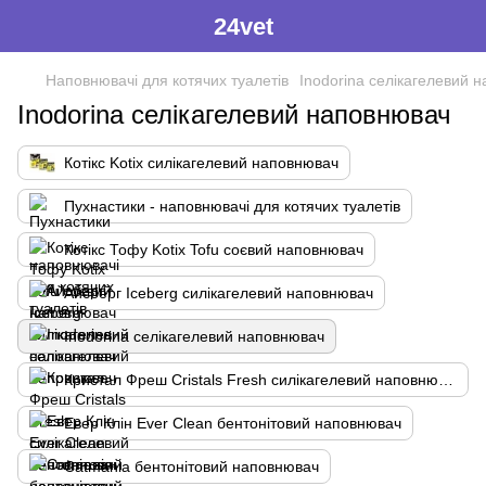
24vet
Наповнювачі для котячих туалетів
Inodorina селікагелевий 
Inodorina селікагелевий наповнювач
Котікс Kotix силікагелевий наповнювач
Пухнастики - наповнювачі для котячих туалетів
Котікс Тофу Kotix Tofu соєвий наповнювач
Айсберг Iceberg силікагелевий наповнювач
Inodorina селікагелевий наповнювач
Кристал Фреш Cristals Fresh силікагелевий наповнювач
Евер Клін Ever Clean бентонітовий наповнювач
Catmania бентонітовий наповнювач