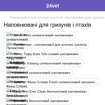
24vet
Наповнювачі для котячих туалетів
Наповнювачі для гризунів 
Наповнювачі для гризунів і птахів
Котікс Kotix силікагелевий наповнювач
Пухнастики - наповнювачі для котячих туалетів
Котікс Тофу Kotix Tofu соєвий наповнювач
Айсберг Iceberg силікагелевий наповнювач
Inodorina селікагелевий наповнювач
Кристал Фреш Cristals Fresh силікагелевий наповнювач
Евер Клін Ever Clean бентонітовий наповнювач
Catmania бентонітовий наповнювач