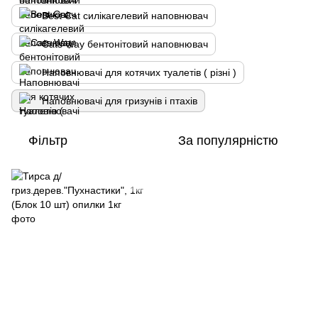
Best Cat силікагелевий наповнювач
Cats Way бентонітовий наповнювач
Наповнювачі для котячих туалетів ( різні )
Наповнювачі для гризунів і птахів
Фільтр
За популярністю