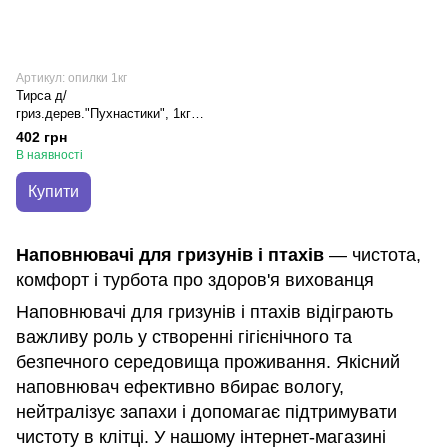
Артикул: опилки 1кг
Тирса д/
гриз.дерев."Пухнастики", 1кг
(Блок 10 шт)
402 грн
В наявності
Купити
Наповнювачі для гризунів і птахів
— чистота,
комфорт і турбота про здоров'я вихованця
Наповнювачі для гризунів і птахів відіграють
важливу роль у створенні гігієнічного та
безпечного середовища проживання. Якісний
наповнювач ефективно вбирає вологу,
нейтралізує запахи і допомагає підтримувати
чистоту в клітці. У нашому інтернет-магазині