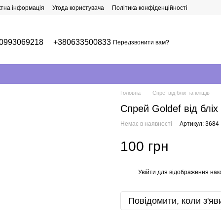
ктна інформація
Угода користувача
Політика конфіденційності
0993069218
+380633500833
Передзвонити вам?
Головна
Спреї від бліх та кліщів
Спрей Goldef від бліх
Немає в наявності
Артикул: 3684
100 грн
Увійти
для відображення нак
%
Повідомити, коли з'яв