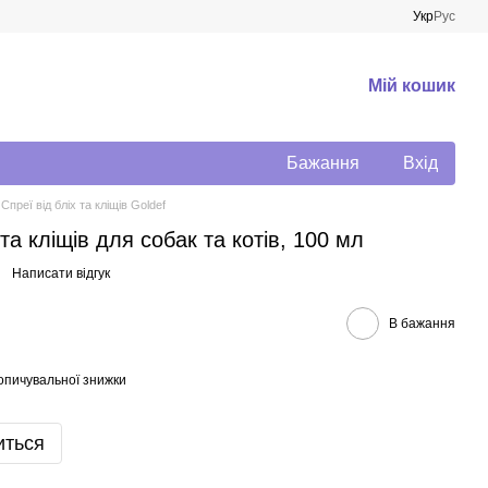
Укр
Рус
Мій кошик
Бажання
Вхід
Спреї від бліх та кліщів Goldef
 та кліщів для собак та котів, 100 мл
Написати відгук
В бажання
опичувальної знижки
иться