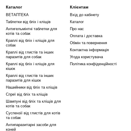
Каталог
Клієнтам
ВЕТАПТЕКА
Вхід до кабінету
Таблетки від бліх і кліщів
Каталог
Антигельмінтні таблетки для
Про нас
котів та собак
Оплата і доставка
Краплі від бліх і кліщів для
Обмін та повернення
собак
Контактна інформація
Краплі від глистів та інших
паразитів для собак
Угода користувача
Краплі від бліх і кліщів для
Політика конфіденційності
кішок
Краплі від глистів та інших
паразитів для кішок
Нашийники від бліх та кліщів
Спреї від бліх та кліщів
Шампуні від бліх та кліщів для
котів та собак
Суспензії від глистів для котів
та собак
Антипаразитарні засоби для
коней