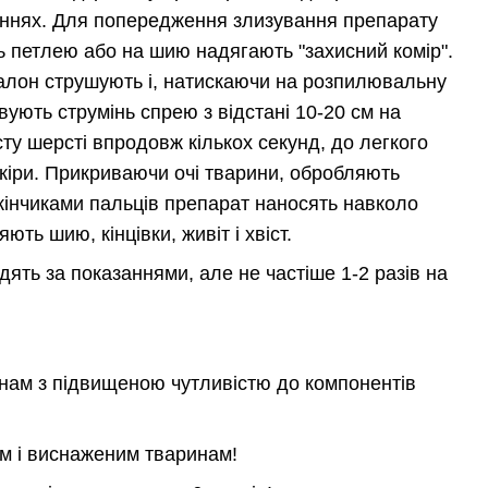
ннях. Для попередження злизування препарату
 петлею або на шию надягають "захисний комір".
алон струшують і, натискаючи на розпилювальну
ують струмінь спрею з відстані 10-20 см на
ту шерсті впродовж кількох секунд, до легкого
кіри. Прикриваючи очі тварини, обробляють
 кінчиками пальців препарат наносять навколо
ють шию, кінцівки, живіт і хвіст.
ять за показаннями, але не частіше 1-2 разів на
нам з підвищеною чутливістю до компонентів
м і виснаженим тваринам!