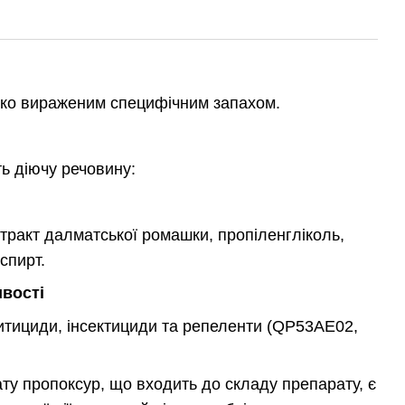
бко вираженим специфічним запахом.
ь діючу речовину:
тракт далматської ромашки, пропіленгліколь,
спирт.
ивості
тициди, інсектициди та репеленти (QP53AE02,
ту пропоксур, що входить до складу препарату, є