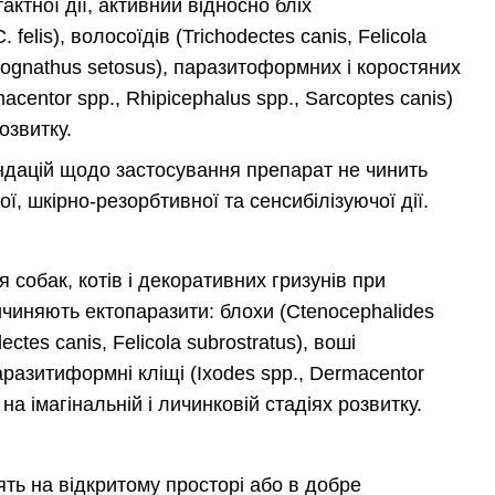
актної дії, активний відносно бліх
. felis), волосоїдів (Trichodectes canis, Felicola
inognathus setosus), паразитоформних і коростяних
macentor spp., Rhipicephalus spp., Sarcoptes canis)
озвитку.
дацій щодо застосування препарат не чинить
, шкірно-резорбтивної та сенсибілізуючої дії.
я собак, котів і декоративних гризунів при
ичиняють ектопаразити: блохи (Ctenocephalides
ectes canis, Felicola subrostratus), воші
паразитиформні кліщі (Ixodes spp., Dermacentor
 на імагінальній і личинковій стадіях розвитку.
ть на відкритому просторі або в добре