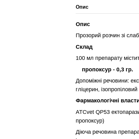
Опис
Опис
Прозорий розчин зі сла
Склад
100 мл препарату містит
пропоксур - 0,3 гр.
Допоміжні речовини: екс
гліцерин, ізопропіловий 
Фармакологічні власт
ATCvet QP53 ектопарази
пропоксур)
Діюча речовина препара