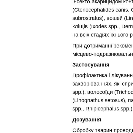
інсекто-акарицидом конт
(Ctenocephalides canis, С
subrostratus), вошей (L
кліщів (Ixodes spp., Der
на всіх стадіях їхнього р
При дотриманні рекомен
місцево-подразнювальної
Застосування
Профілактика і лікуванн
захворюваннях, які спр
spp.), волосоїди (Trichod
(Linognathus setosus), 
spp., Rhipicephalus spp.)
Дозування
Обробку тварин проводя