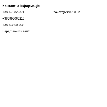
Контактна інформація
+380678829371
zakaz@24vet.in.ua
+380993069218
+380633500833
Передзвонити вам?