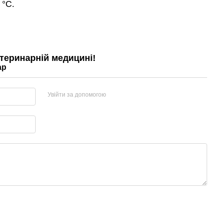
 °С.
етеринарній медицині!
ар
Увійти за допомогою