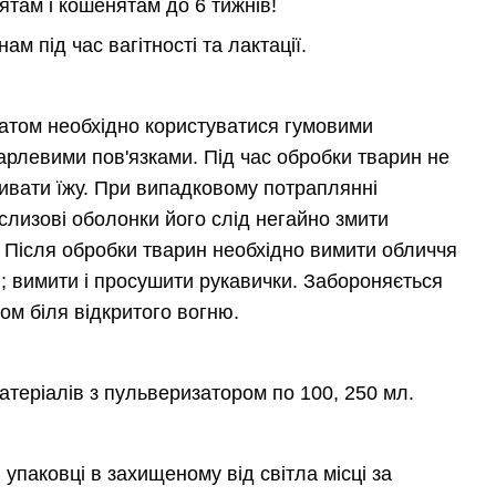
ятам і кошенятам до 6 тижнів!
м під час вагітності та лактації.
ратом необхідно користуватися гумовими
арлевими пов'язками. Під час обробки тварин не
живати їжу. При випадковому потраплянні
слизові оболонки його слід негайно змити
. Після обробки тварин необхідно вимити обличчя
и; вимити і просушити рукавички. Забороняється
ом біля відкритого вогню.
атеріалів з пульверизатором по 100, 250 мл.
 упаковці в захищеному від світла місці за