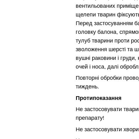
вентильованих приміще
щелепи тварин фіксують
Перед застосуванням б
головку балона, спрямов
тулуб тварини проти рос
зволоження шерсті та ш
вушні раковини і груди,
очей і носа, далі обробля
Повторні обробки провод
тиждень.
Протипоказання
Не застосовувати твари
препарату!
Не застосовувати хвори