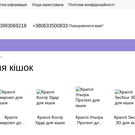
ктна інформація
Угода користувача
Політика конфіденційності
0993069218
+380633500833
Передзвонити вам?
ок
я кішок
Краплі
Краплі Контр
Краплі Ультра
Краплі Sec
Акарокіл для
Удар для кішок
Протект для
3D для кі
кішок
кішок