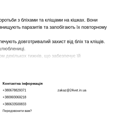
оротьби з бліхами та кліщами на кішках. Вони
 знищують паразитів та запобігають їх повторному
ечують довготривалий захист від бліх та кліщів.
улюблениці.
м декількох тижнів, що забезпечує їй
озміру.
бить їх ідеальним вибором для захисту від бліх
Контактна інформація
+380678829371
zakaz@24vet.in.ua
ьби з бліхами та кліщами.
+380993069218
онтлайн Комбо для кішок різних розмірів.
+380633500833
альним вибором для власників кішок, які хочуть
Передзвонити вам?