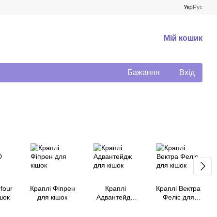
Укр
Рус
Мій кошик
Бажання
Вхід
four
Краплі Фіпрен
Краплі
Краплі Вектра
шок
для кішок
Адвантейдж
Феліс для
для кішок
кішок