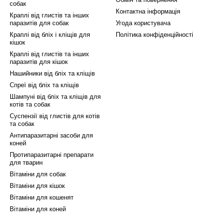
собак
омбо – це відмінний вибір.
Контактна інформація
Краплі від глистів та інших
паразитів для собак
Угода користувача
Краплі від бліх і кліщів для
Політика конфіденційності
кішок
Краплі від глистів та інших
паразитів для кішок
Нашийники від бліх та кліщів
Спреї від бліх та кліщів
Шампуні від бліх та кліщів для
котів та собак
Суспензії від глистів для котів
та собак
Антипаразитарні засоби для
коней
Протипаразитарні препарати
для тварин
Вітаміни для собак
Вітаміни для кішок
Вітаміни для кошенят
Вітаміни для коней