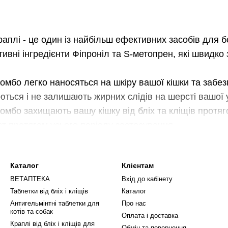
плі - це один із найбільш ефективних засобів для б
ивні інгредієнти Фіпроніл та S-метопрен, які швидко
мбо легко наносяться на шкіру вашої кішки та забезп
ться і не залишають жирних слідів на шерсті вашої 
мбо захищають вашу кішку від бліх та кліщів протяго
т протягом усього періоду застосування.
н Комбо краплі безпечні для котів будь-якого віку та р
подразнення шкіри та інших побічних ефектів, що ро
Каталог
Клієнтам
ВЕТАПТЕКА
Вхід до кабінету
аплі також пропонують економічне рішення для борот
Таблетки від бліх і кліщів
Каталог
н пропонує асортимент крапель від бліх та кліщів Фр
Антигельмінтні таблетки для
Про нас
у ефективність за доступною ціною, що робить їх іде
котів та собак
Оплата і доставка
в від паразитів.
Краплі від бліх і кліщів для
Обмін та повернення