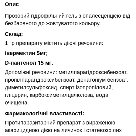
Опис
Прозорий гідрофільний гель з опалесценцією від
безбарвного до жовтуватого кольору.
Склад:
1 гр препарату містить діючі речовини:
івермектин 5мг;
D-пантенол 15 мг.
Допоміжні речовини: метилпарагідроксибензоат,
пропілпарагідроксибензоат, денатоніум бензоат,
диметилсульфоксид, спирт ізопропіловий,
гліцерин, карбоксиметилцелюлоза, вода
очищена.
Фармакологiчнi властивостi:
Протипаразитарний препарат з вираженою
акарицидною дією на личинок і статевозрілих