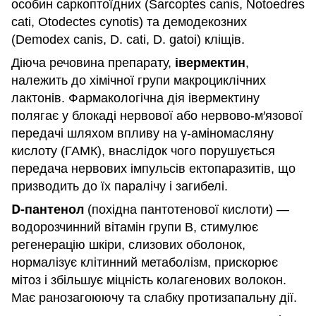
особин саркоптоїдних (Sarcoptes canis, Notoedres
cati, Otodectes cynotis) та демодекозних
(Demodex canis, D. cati, D. gatoi) кліщів.
івермектин
Діюча речовина препарату,
,
належить до хімічної групи макроциклічних
лактонів. Фармакологічна дія івермектину
полягає у блокаді нервової або нервово-м′язової
передачі шляхом впливу на γ-аміномасляну
кислоту (ГАМК), внаслідок чого порушується
передача нервових імпульсів ектопаразитів, що
призводить до їх паралічу і загибелі.
D-пантенол
(похідна пантотенової кислоти) —
водорозчинний вітамін групи В, стимулює
регенерацію шкіри, слизових оболонок,
нормалізує клітинний метаболізм, прискорює
мітоз і збільшує міцність колагенових волокон.
Має ранозагоюючу та слабку протизапальну дії.