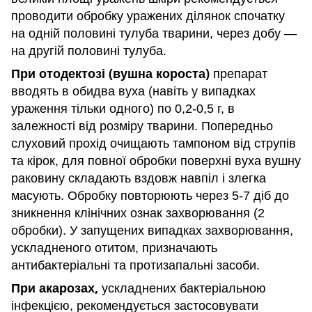
проводити обробку уражених ділянок спочатку
на одній половині тулуба тварини, через добу —
на другій половині тулуба.
При отодектозі (вушна короста)
препарат
вводять в обидва вуха (навіть у випадках
ураження тільки одного) по 0,2-0,5 г, в
залежності від розміру тварини. Попередньо
слуховий прохід очищають тампоном від струпів
та кірок, для повної обробки поверхні вуха вушну
раковину складають вздовж навпіл і злегка
масують. Обробку повторюють через 5-7 діб до
зникнення клінічних ознак захворювання (2
обробки). У запущених випадках захворювання,
ускладненого отитом, призначають
антибактеріальні та протизапальні засоби.
При акарозах,
ускладнених бактеріальною
інфекцією, рекомендується застосовувати