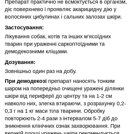
Препарат практично не всмоктується в організм,
діє поверхнево і проявляє акарицидну дію у
волосяних цибулинах і сальних залозах шкіри.
Застосування:
Лікування собак, котів та інших м’ясоїдних
тварин при ураженні саркоптоїдними та
демодекозними кліщами.
Дозування:
Зовнішньо один раз на добу.
При демодекозі
препарат наносять тонким
шаром на попередньо очищені уражені ділянки
шкіри від периферії до центру та на 1-2 см
навколо них, злегка втираючи, з розрахунку 0,2-
0,3 г на 1 кг маси тіла тварини. Обробку
повторюють 2-4 рази з інтервалом 5-7 діб до
зникнення клінічних ознак захворювання. При
великій площі уражень шкіри рекомендується