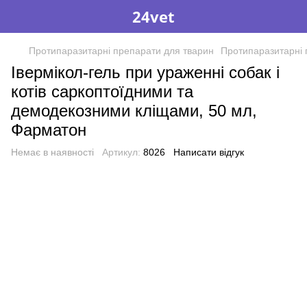
24vet
Протипаразитарні препарати для тварин
Протипаразитарні
Івермікол-гель при ураженні собак і
котів саркоптоїдними та
демодекозними кліщами, 50 мл,
Фарматон
Немає в наявності
Артикул:
8026
Написати відгук