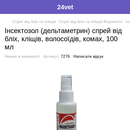
24vet
Спреї від бліх та кліщів
Спреї від бліх та кліщів Фарматон
Ін
Інсектозол (дельтаметрин) спрей від
бліх, кліщів, волосоїдів, комах, 100
мл
Немає в наявності
Артикул:
7276
Написати відгук