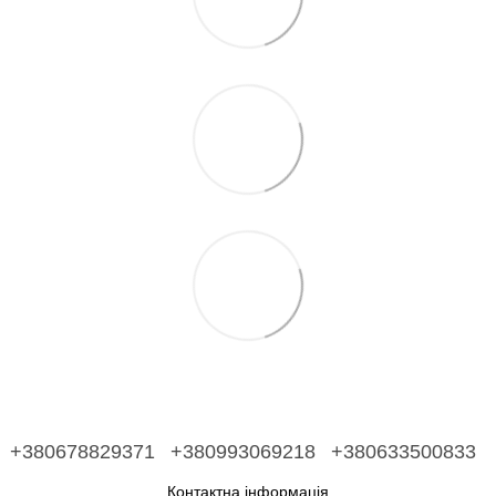
+380678829371
+380993069218
+380633500833
Контактна інформація