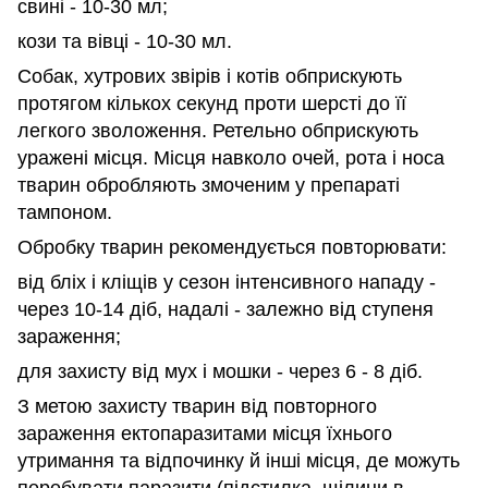
свині - 10-30 мл;
кози та вівці - 10-30 мл.
Собак, хутрових звірів і котів обприскують
протягом кількох секунд проти шерсті до її
легкого зволоження. Ретельно обприскують
уражені місця. Місця навколо очей, рота і носа
тварин обробляють змоченим у препараті
тампоном.
Обробку тварин рекомендується повторювати:
від бліх і кліщів у сезон інтенсивного нападу -
через 10-14 діб, надалі - залежно від ступеня
зараження;
для захисту від мух і мошки - через 6 - 8 діб.
З метою захисту тварин від повторного
зараження ектопаразитами місця їхнього
утримання та відпочинку й інші місця, де можуть
перебувати паразити (підстилка, щілини в