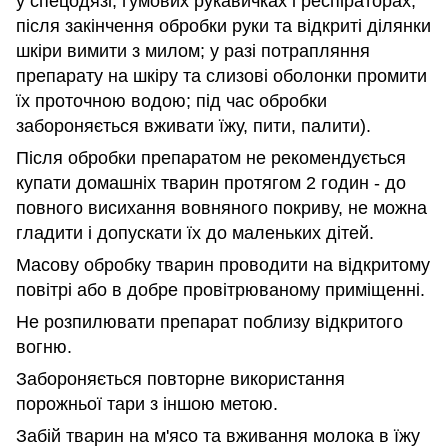
у спецодязі, гумових рукавичках і респіраторах;
після закінчення обробки руки та відкриті ділянки
шкіри вимити з милом; у разі потрапляння
препарату на шкіру та слизові оболонки промити
їх проточною водою; під час обробки
забороняється вживати їжу, пити, палити).
Після обробки препаратом не рекомендується
купати домашніх тварин протягом 2 годин - до
повного висихання вовняного покриву, не можна
гладити і допускати їх до маленьких дітей.
Масову обробку тварин проводити на відкритому
повітрі або в добре провітрюваному приміщенні.
Не розпилювати препарат поблизу відкритого
вогню.
Забороняється повторне використання
порожньої тари з іншою метою.
Забій тварин на м'ясо та вживання молока в їжу