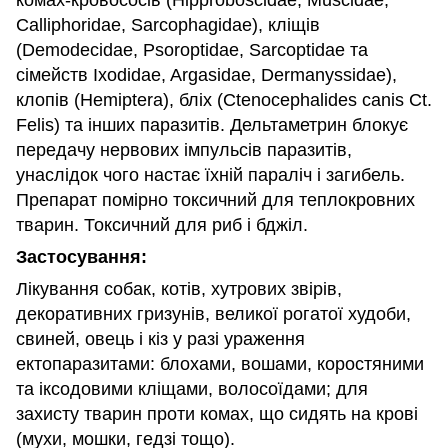
Calliphoridae, Sarcophagidae), кліщів
(Demodecidae, Psoroptidae, Sarcoptidae та
сімейств Ixodidae, Argasidae, Dermanyssidae),
клопів (Hemiptera), бліх (Ctenocephalides canis Ct.
Felis) та інших паразитів. Дельтаметрин блокує
передачу нервових імпульсів паразитів,
унаслідок чого настає їхній параліч і загибель.
Препарат помірно токсичний для теплокровних
тварин. Токсичний для риб і бджіл.
Застосування:
Лікування собак, котів, хутрових звірів,
декоративних гризунів, великої рогатої худоби,
свиней, овець і кіз у разі ураження
ектопаразитами: блохами, вошами, коростяними
та іксодовими кліщами, волосоїдами; для
захисту тварин проти комах, що сидять на крові
(мухи, мошки, гедзі тощо).