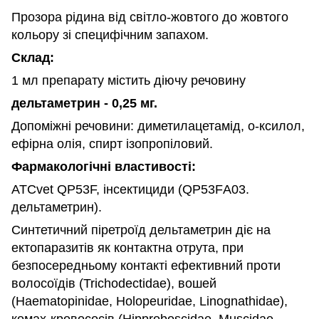
Прозора рідина від світло-жовтого до жовтого
кольору зі специфічним запахом.
Склад:
1 мл препарату містить діючу речовину
дельтаметрин - 0,25 мг.
Допоміжні речовини: диметилацетамід, о-ксилол,
ефірна олія, спирт ізопропіловий.
Фармакологічні властивості:
ATCvet QP53F, інсектициди (QP53FА03.
дельтаметрин).
Синтетичний піретроїд дельтаметрин діє на
ектопаразитів як контактна отрута, при
безпосередньому контакті ефективний проти
волосоїдів (Trichodectidae), вошей
(Наеmatopinidae, Holopeuridae, Linognathidae),
комах-кровососів (Нipproboscidae, Muscidae,