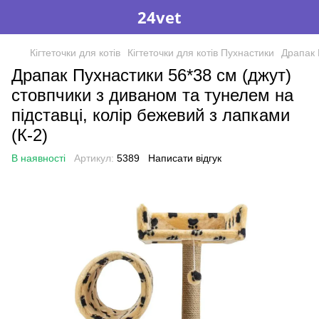
24vet
Кігтеточки для котів
Кігтеточки для котів Пухнастики
Драпак 
Драпак Пухнастики 56*38 см (джут)
стовпчики з диваном та тунелем на
підставці, колір бежевий з лапками
(К-2)
В наявності
Артикул:
5389
Написати відгук