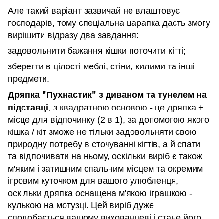
Але такий варіант зазвичай не влаштовує
господарів, тому спеціальна царапка дасть змогу
вирішити відразу два завдання:
задовольнити бажання кішки поточити кігті;
зберегти в цілості меблі, стіни, килими та інші
предмети.
Дряпка "Пухнастик" з диваном та тунелем на
підставці
, з квадратною основою - це дряпка +
місце для відпочинку (2 в 1), за допомогою якого
кішка / кіт зможе не тільки задовольняти свою
природну потребу в сточуванні кігтів, а й спати
та відпочивати на ньому, оскільки виріб є також
м'яким і затишним спальним місцем та окремим
ігровим куточком для вашого улюбленця,
оскільки дряпка оснащена м'якою іграшкою -
кулькою на мотузці. Цей виріб дуже
сподобається вашому вихованцеві і стане його