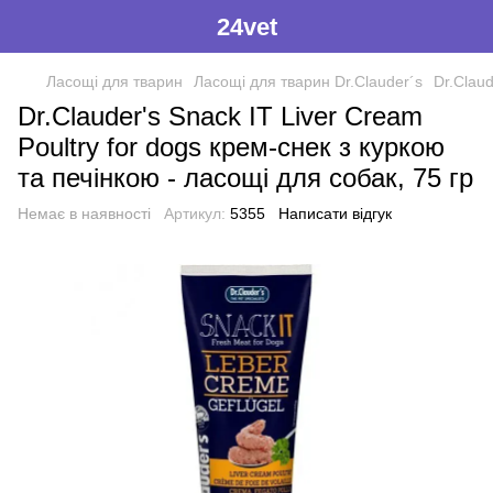
24vet
Ласощі для тварин
Ласощі для тварин Dr.Clauder´s
Dr.Claud
Dr.Clauder's Snack IT Liver Cream
Poultry for dogs крем-снек з куркою
та печінкою - ласощі для собак, 75 гр
Немає в наявності
Артикул:
5355
Написати відгук