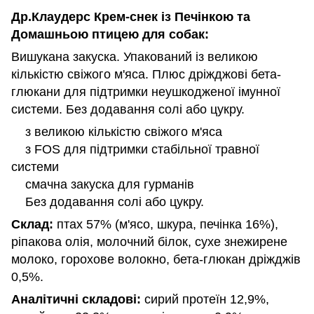
Др.Клаудерс Крем-снек із Печінкою та
Домашньою птицею для собак:
Вишукана закуска. Упакований із великою
кількістю свіжого м'яса. Плюс дріжджові бета-
глюкани для підтримки неушкодженої імунної
системи. Без додавання солі або цукру.
з великою кількістю свіжого м'яса
з FOS для підтримки стабільної травної
системи
смачна закуска для гурманів
Без додавання солі або цукру.
Склад:
птах 57% (м'ясо, шкура, печінка 16%),
ріпакова олія, молочний білок, сухе знежирене
молоко, горохове волокно, бета-глюкан дріжджів
0,5%.
Аналітичні складові:
сирий протеїн 12,9%,