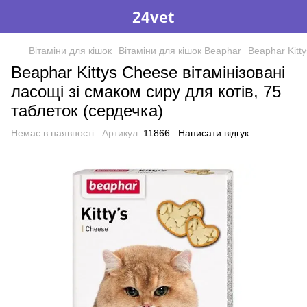
24vet
Вітаміни для кішок
Вітаміни для кішок Beaphar
Beaphar Kitty
Beaphar Kittys Cheese вітамінізовані
ласощі зі смаком сиру для котів, 75
таблеток (сердечка)
Немає в наявності
Артикул:
11866
Написати відгук