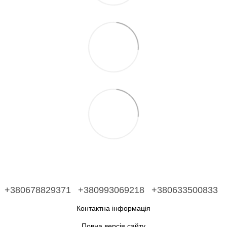
+380678829371
+380993069218
+380633500833
Контактна інформація
Повна версія сайту