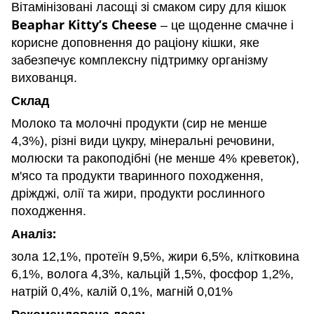
Вітамінізовані ласощі зі смаком сиру для кішок
Beaphar Kitty’s Cheese
– це щоденне смачне і
корисне доповнення до раціону кішки, яке
забезпечує комплексну підтримку організму
вихованця.
Склад
Молоко та молочні продукти (сир не менше
4,3%), різні види цукру, мінеральні речовини,
молюски та ракоподібні (не менше 4% креветок),
м'ясо та продукти тваринного походження,
дріжджі, олії та жири, продукти рослинного
походження.
Аналіз:
зола 12,1%, протеїн 9,5%, жири 6,5%, клітковина
6,1%, волога 4,3%, кальцій 1,5%, фосфор 1,2%,
натрій 0,4%, калій 0,1%, магній 0,01%