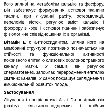
його впливі на метаболізм кальцію та фосфору.
Він забезпечує формування кісткової тканини
тварин, при лікуванні рахіту, остеомаляції,
переломів кісток, регулює вміст кальцію і
фосфору в крові і кісткової тканини і забезпечує
фізіологічне співвідношення їх в організмі.
Вітамін Е
є антиоксидантом. Вплив його на
мембранні структури позитивно позначається на
стійкості та функціональної активності
покривного епітелію слизових оболонок травного
каналу, матки. У самців він регулює
сперматогенез, запобігає переродження епітелію
сім'яних каналів. У самок покращує запліднення і
ембріональний розвиток плода.
Застосування
Лікування і профілактика А - і D-гіповітамінозів
(рахіту) сільськогосподарських і дрібних