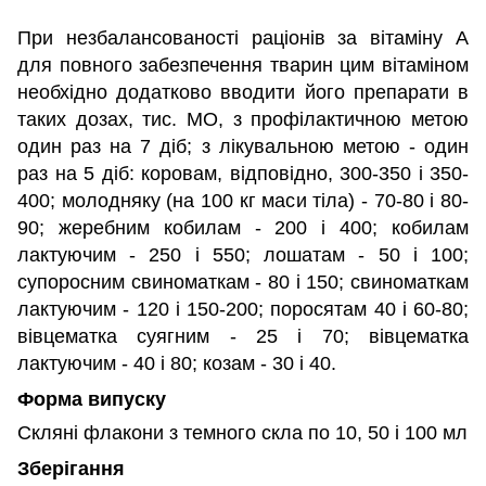
При незбалансованості раціонів за вітаміну А
для повного забезпечення тварин цим вітаміном
необхідно додатково вводити його препарати в
таких дозах, тис. МО, з профілактичною метою
один раз на 7 діб; з лікувальною метою - один
раз на 5 діб: коровам, відповідно, 300-350 і 350-
400; молодняку (на 100 кг маси тіла) - 70-80 і 80-
90; жеребним кобилам - 200 і 400; кобилам
лактуючим - 250 і 550; лошатам - 50 і 100;
супоросним свиноматкам - 80 і 150; свиноматкам
лактуючим - 120 і 150-200; поросятам 40 і 60-80;
вівцематка суягним - 25 і 70; вівцематка
лактуючим - 40 і 80; козам - 30 і 40.
Форма випуску
Скляні флакони з темного скла по 10, 50 і 100 мл
Зберігання