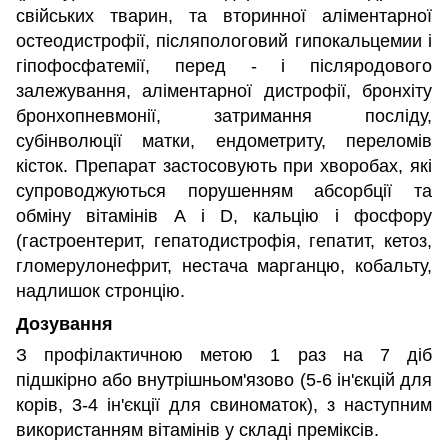
свійських тварин, та вторинної аліментарної
остеодистрофії, післяпологовий гипокальцемии і
гіпофосфатемії, перед - і післяродового
залежування, аліментарної дистрофії, бронхіту
бронхопневмонії, затримання посліду,
субінволюції матки, ендометриту, переломів
кісток. Препарат застосовують при хворобах, які
супроводжуються порушенням абсорбції та
обміну вітамінів А і D, кальцію і фосфору
(гастроентерит, гепатодистрофія, гепатит, кетоз,
гломерулонефрит, нестача марганцю, кобальту,
надлишок стронцію.
Дозування
З профілактичною метою 1 раз на 7 діб
підшкірно або внутрішньом'язово (5-6 ін'єкцій для
корів, 3-4 ін'єкції для свиноматок), з наступним
використанням вітамінів у складі преміксів.