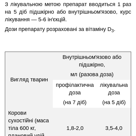
З лікувальною метою препарат вводиться 1 раз
на 5 діб підшкірно або внутрішньом'язово, курс
лікування — 5-6 ін'єкцій.
Дози препарату розраховані за вітаміну D
.
3
Внутрішньом'язово або
підшкірно,
мл (разова доза)
Вигляд тварин
профілактична
лікувальна
доза
доза
(на 7 діб)
(на 5 діб)
Корови
сухостійні (маса
тіла 600 кг,
1,8-2,0
3,5-4,0
плановий удій