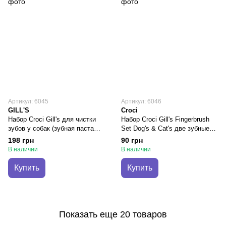
Артикул: 6045
Артикул: 6046
GILL'S
Croci
Набор Croci Gill's для чистки
Набор Croci Gill's Fingerbrush
зубов у собак (зубная паста
Set Dog's & Cat's две зубные
мятная 100 мл + 3 щетки)
щётки для собак и кошек
198 грн
90 грн
(C3052374)
(C6052803)
В наличии
В наличии
Купить
Купить
Показать еще 20 товаров