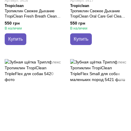
Артикул: 5416
Артикул: 5417
Tropiclean
Tropiclean
Тропиклин Свежее Дыхание
Тропиклин Свежее Дыхание
TropiClean Fresh Breath Clean
TropiClean Oral Care Gel Clean
Teeth (No Brush) гель для
Teeth (No Brush) гель для
550 грн
550 грн
чистки зубов у кошек, 59 мл
чистки зубов у щенков, 59 мл
В наличии
В наличии
(001497)
(001954)
Купить
Купить