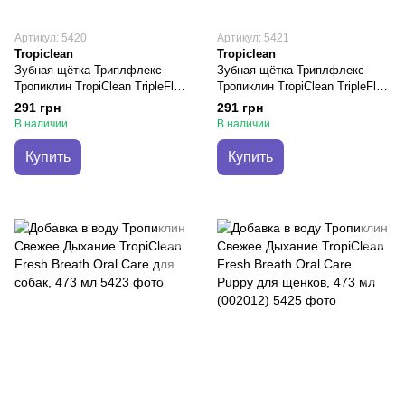
Артикул: 5420
Артикул: 5421
Tropiclean
Tropiclean
Зубная щётка Триплфлекс
Зубная щётка Триплфлекс
Тропиклин TropiClean TripleFlex
Тропиклин TropiClean TripleFlex
для собак
Small для собак маленьких
291 грн
291 грн
пород
В наличии
В наличии
Купить
Купить