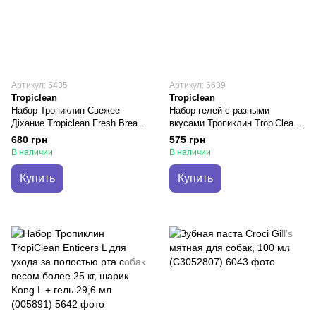
Артикул: 5435
Артикул: 5639
Tropiclean
Tropiclean
Набор Тропиклин Свежее
Набор гелей с разными
Діхание Tropiclean Fresh Breath
вкусами Тропиклин TropiClean
Oral Care Kit for Cat для кошек,
Enticers к шарику Kong, для
680 грн
575 грн
гель 59 мл + 2 зубные щетки
ухода за полостью рта собак,
В наличии
В наличии
3 тюбика по 14,8 мл (005976)
Купить
Купить