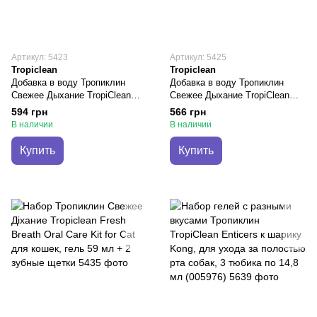
Артикул: 5423
Артикул: 5425
Tropiclean
Tropiclean
Добавка в воду Тропиклин
Добавка в воду Тропиклин
Свежее Дыхание TropiClean
Свежее Дыхание TropiClean
Fresh Breath Oral Care для
Fresh Breath Oral Care Puppy
594 грн
566 грн
собак, 473 мл
для щенков, 473 мл (002012)
В наличии
В наличии
Купить
Купить