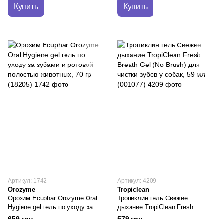
Купить
Купить
Артикул: 1742
Артикул: 4209
Orozyme
Tropiclean
Орозим Ecuphar Orozyme Oral
Тропиклин гель Свежее
Hygiene gel гель по уходу за
дыхание TropiСlean Fresh
зубами и ротовой полостью
Breath Gel (No Brush) для
659 грн
579 грн