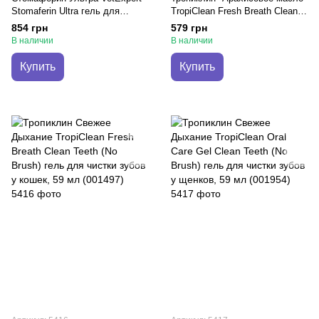
Stomaferin Ultra гель для
TropiClean Fresh Breath Clean
поддержания здоровья
Teeth (No Brush) гель для
854 грн
579 грн
ротовой полости у кошек и
ухода за полостью рта у
В наличии
В наличии
собак, 30 мл
собак, 59 мл
Купить
Купить