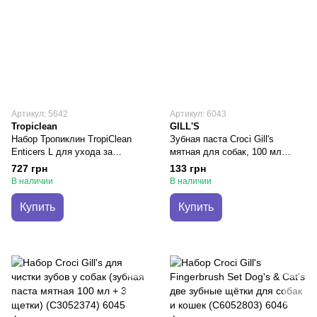
Артикул: 5642
Артикул: 6043
Tropiclean
GILL'S
Набор Тропиклин TropiClean
Зубная паста Croci Gill's
Enticers L для ухода за
мятная для собак, 100 мл
полостью рта собак весом
(C3052807)
727 грн
133 грн
более 25 кг, шарик Kong L +
В наличии
В наличии
гель 29,6 мл (005891)
Купить
Купить