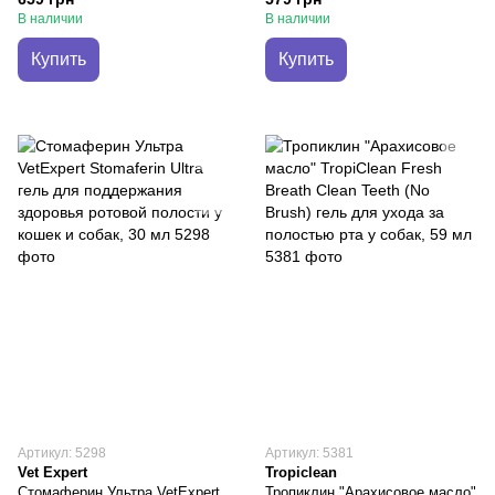
животных, 70 гр (18205)
чистки зубов у собак, 59 мл
В наличии
В наличии
(001077)
Купить
Купить
Артикул: 5298
Артикул: 5381
Vet Expert
Tropiclean
Стомаферин Ультра VetExpert
Тропиклин "Арахисовое масло"