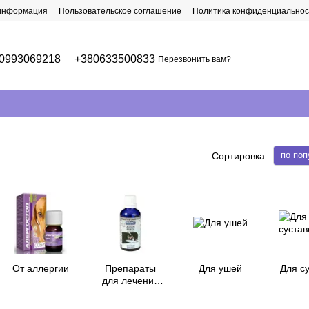
 информация
Пользовательское соглашение
Политика конфиденциальнос
0993069218
+380633500833
Перезвонить вам?
по поп
Сортировка:
От аллергии
Препараты
Для ушей
Для с
для лечения
глаз