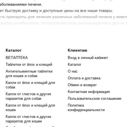
заболеваниями печени.
ует быструю доставку и доступные цены на все наши товары.
ть препараты для лечения различных заболеваний печени у живот
ыбор антибиотиков, гепатопротекторов, антиоксидантов и других
ля лечения печени у животных в нашей ветаптеке, и вашим питомц
о здоровье своих питомцев на потом - выбирайте надежные и пров
Каталог
Клиентам
ВЕТАПТЕКА
Вход в личный кабинет
Таблетки от блох и клещей
Каталог
Антигельминтные таблетки
О нас
для кошек и собак
Оплата и доставка
Капли от блох и клещей для
Обмен и возврат
собак
Контактная информация
Капли от глистов и других
паразитов для собак
Пользовательское соглашение
Капли от блох и клещей для
Политика
кошек
конфиденциальности
Капли от глистов и других
паразитов для кошек