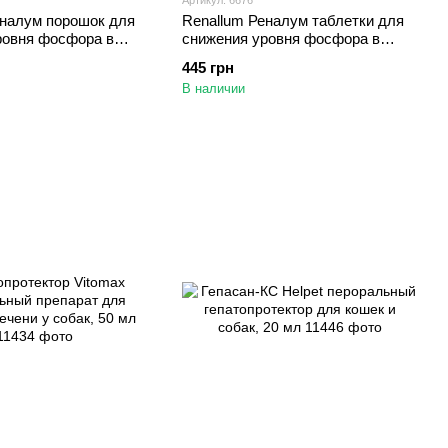
еналум порошок для
Renallum Реналум таблетки для
ровня фосфора в
снижения уровня фосфора в
 и собак при
крови кошек и собак при
445 грн
х почек, 100 гр
заболеваниях почек,100 таблеток
В наличии