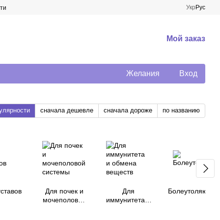
Укр
Рус
ти
Мой заказ
Желания
Вход
улярности
сначала дешевле
сначала дороже
по названию
уставов
Для почек и
Для
Болеутоляющи
мочеполовой
иммунитета и
системы
обмена
веществ