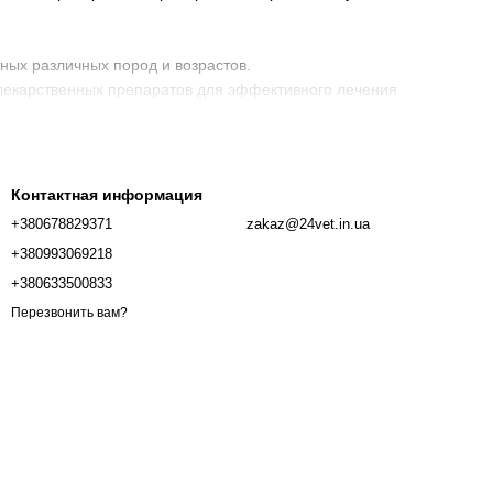
ных различных пород и возрастов.
 лекарственных препаратов для эффективного лечения
ам будет обеспечено качественное лечение и забота.
еренные препараты вместе с "Ветаптекой 24"!
Контактная информация
+380678829371
zakaz@24vet.in.ua
+380993069218
+380633500833
Перезвонить вам?