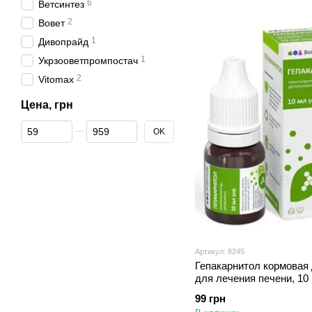
6
Ветсинтез
2
Вовет
1
Дивопрайд
1
Укрзооветпромпостач
2
Vitomax
Цена, грн
От Цена, грн
До Цена, грн
OK
Артикул: 8245
Гепакарнитол кормовая
для лечения печени, 10 
дозатором
99 грн