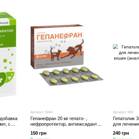
Артикул: 5044
Артикул: 994
 добавка
Гепанефран 20 мг гепато- ,
Гепатолик 
мл, с
нефропротектор, антиоксидант
для лечения
для собак и кошек, 30 таблеток,
кошек (анал
150 грн
240 грн
БХФЗ
мл