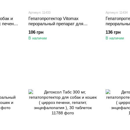
Артикул: 11433
Артикул: 11434
обак и
Гепатопротектор Vitomax
Гепатопроте
 печени,
пероральный препарат для
пероральны
,19 гр
лечения печени у кошек, 30 мл
лечения печ
106 грн
136 грн
В наличии
В наличии