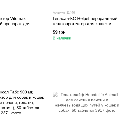
Артикул: 11446
ктор Vitomax
Гепасан-КС Helpet пероральный
й препарат для
гепатопротектор для кошек и
ени у собак, 50 мл
собак, 20 мл
59 грн
В наличии