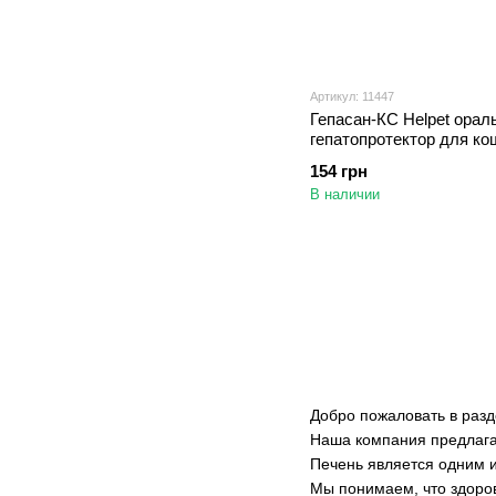
Артикул: 11447
Гепасан-КС Helpet орал
гепатопротектор для ко
собак, 100 мл
154 грн
В наличии
Добро пожаловать в разд
Наша компания предлага
Печень является одним и
Мы понимаем, что здоро