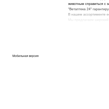
животным справиться с 
"Ветаптека 24" гарантир
В нашем ассортименте ес
Мы предлагаем широкий в
заболеваний печени.
Заказывайте препараты д
Не откладывайте заботу 
Мобильная версия