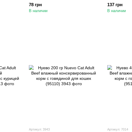
унь с
консервированный корм с
консервиро
78 грн
137 грн
шек и
лососем для кошек (95101)
лососем для
В наличии
В наличии
Артикул: 3943
Артикул: 7014