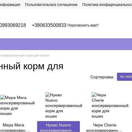
 информация
Пользовательское соглашение
Политика конфиденциальнос
0993069218
+380633500833
Перезвонить вам?
нсервированный корм для кошек
нный корм для
по поп
Сортировка:
Мера Mera
Нуево Nuevo
Чери Cherie
онсервированый
консервированный
консервированный