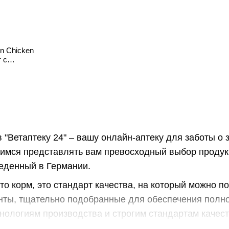
en Chicken
 с
 лосося
 "Ветаптеку 24" – вашу онлайн-аптеку для заботы о
имся представлять вам превосходный выбор продук
еденный в Германии.
сто корм, это стандарт качества, на который можно 
нты, тщательно подобранные для обеспечения полно
ологиям производства и строгим стандартам качест
одимыми питательными веществами для здоровой и а