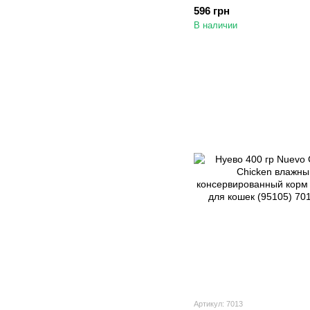
противогрибковый шамп
596 грн
хлоргексидином для ко
В наличии
собак, 200 мл
Артикул: 7013