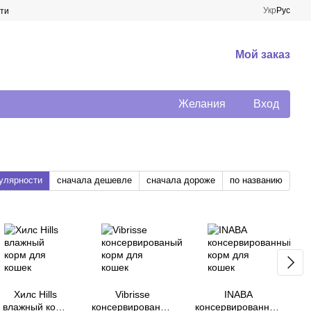
Укр
Рус
ти
Мой заказ
Желания
Вход
улярности
сначала дешевле
сначала дороже
по названию
Хилс Hills
Vibrisse
INABA
влажный корм
консервированый
консервированный
к