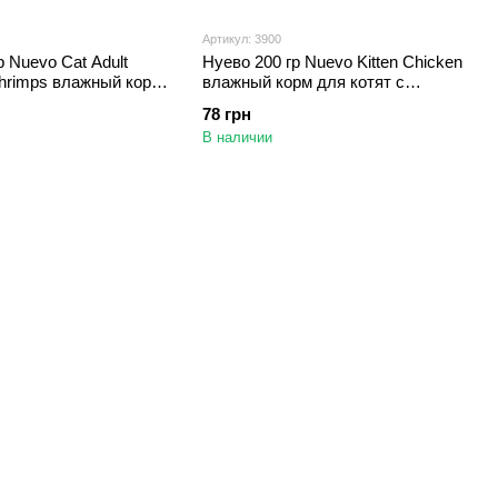
Артикул: 3900
р Nuevo Cat Adult
Нуево 200 гр Nuevo Kitten Chicken
Shrimps влажный корм
влажный корм для котят с
 креветками для
курицей, рисом и жиром лосося
78 грн
8)
(95113)
В наличии