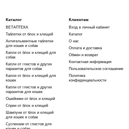
рм Nuevo для кошек из Германии в "Ветаптеке 24", 
Насыщенный вкус и текстура, которая понравится в
Каталог
Клиентам
 требовательных кошачьих.
ВЕТАПТЕКА
Вход в личный кабинет
Таблетки от блох и клещей
Каталог
ошке великолепное питание – выбирайте влажный кор
Антигельминтные таблетки
О нас
получает все необходимое для здоровья и счастья 
для кошек и собак
Оплата и доставка
Капли от блох и клещей для
Обмен и возврат
собак
Контактная информация
Капли от глистов и других
паразитов для собак
Пользовательское соглашение
Капли от блох и клещей для
Политика
кошек
конфиденциальности
Капли от глистов и других
паразитов для кошек
Ошейники от блох и клещей
Спреи от блох и клещей
Шампуни от блох и клещей
для кошек и собак
Суспензии от глистов для
кошек и собак