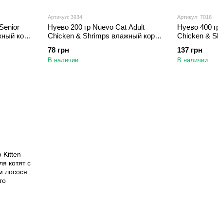
Артикул: 3934
Артикул: 7016
Senior
Нуево 200 гр Nuevo Cat Adult
Нуево 400 г
жный корм
Chicken & Shrimps влажный корм
Chicken & 
х кошек
с курицей и креветками для
с курицей и
78 грн
137 грн
кошек (95107)
кошек (9510
В наличии
В наличии