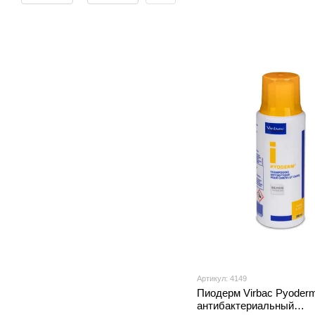
влажный корм
для кошек
Артикул: 4149
Пиодерм Virbac Pyoder
антибактериальный