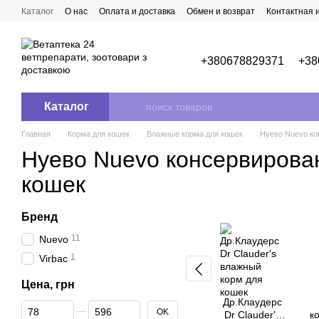
Перейти к основному контенту
Каталог
О нас
Оплата и доставка
Обмен и возврат
Контактная
+380678829371
+38
Каталог
Главная
Корма для кошек
Влажные корма для кошек
Нуево Nuevo ко
Нуево Nuevo консервирова
кошек
Бренд
11
Nuevo
1
Virbac
Цена, грн
Др.Клаудерс
От Цена, грн
До Цена, грн
OK
Dr Сlauder's
к