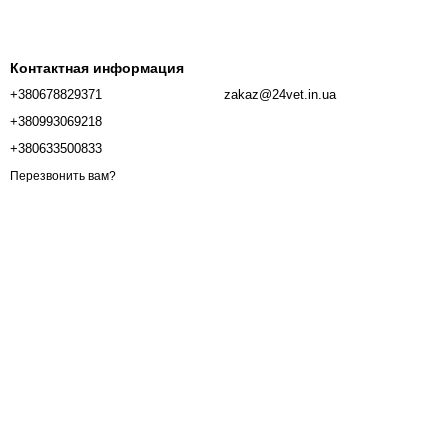
вы можете быть уверены в его безопасности и
ашему питомцу, делают этот корм идеальным
Контактная информация
+380678829371
zakaz@24vet.in.ua
+380993069218
м Nuevo из Германии в "Ветаптеке 24". Пусть
+380633500833
каждый день!
Перезвонить вам?