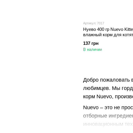
Артикул: 7017
Нуево 400 гр Nuevo Kitt
влажный корм для котят
курицей, рисом и жиром
137 грн
(95114)
В наличии
Добро пожаловать в
любимцев. Мы горд
корм Nuevo, произв
Nuevo – это не про
отборные ингредие
инновационным техн
кошку всеми необх