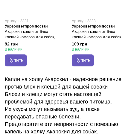
Артикул: 3831
Артикул: 3833
Укрзооветпромпостач
Укрзооветпромпостач
Акарокил капли от блох
Акарокил капли от блох
клещей комаров для собак,
клещей комаров для собак
щенков весом от 2 до 10 кг,
щенков весом от 20 до 40 кг, 1
92 грн
109 грн
кошек свыше 5 кг, 1 пипетка х 1
пипетка х 4 мл
В наличии
В наличии
мл
Купить
Купить
Капли на холку Акарокил - надежное решение
против блох и клещей для вашей собаки
Блохи и клещи могут стать настоящей
проблемой для здоровья вашего питомца.
Их укусы могут вызывать зуд, а также
передавать опасные болезни.
Предотвратите эти неприятности с помощью
капель на холку Акарокил для собак.