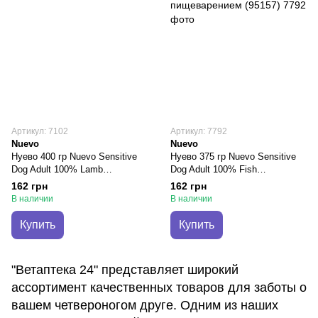
Артикул: 7102
Артикул: 7792
Nuevo
Nuevo
Нуево 400 гр Nuevo Sensitive
Нуево 375 гр Nuevo Sensitive
Dog Adult 100% Lamb
Dog Adult 100% Fish
консервированый корм с
консервированый корм с рыбой
162 грн
162 грн
ягнёнком для собак (95160)
для собак с чувствительным
В наличии
В наличии
пищеварением (95157)
Купить
Купить
"Ветаптека 24" представляет широкий
ассортимент качественных товаров для заботы о
вашем четвероногом друге. Одним из наших