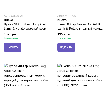
Артикул: 3826
Артикул: 4738
Nuevo
Nuevo
Нуево 400 гр Nuevo Dog Adult
Нуево 800 гр Nuevo Dog Adult
Lamb & Potato влажный корм с
Lamb & Potato влажный корм с
ягненком и картофелем для
ягненком и картофелем для
137 грн
195 грн
собак (95010)
собак (95011)
В наличии
В наличии
Купить
Купить