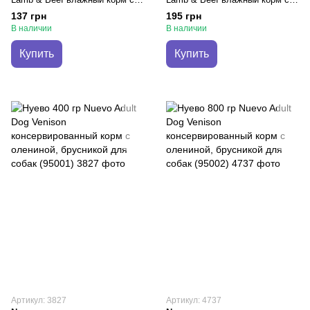
ягненком, говядиной для
ягненком, говядиной для
137 грн
195 грн
пожилых собак (95016)
пожилых собак (95017)
В наличии
В наличии
Купить
Купить
Артикул: 3827
Артикул: 4737