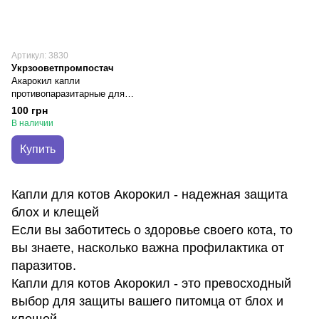
Артикул: 3830
Укрзооветпромпостач
Акарокил капли
противопаразитарные для
котов и кошек, 0,7 мл х 1
100 грн
пипетка
В наличии
Купить
Капли для котов Акорокил - надежная защита
блох и клещей
Если вы заботитесь о здоровье своего кота, то
вы знаете, насколько важна профилактика от
паразитов.
Капли для котов Акорокил - это превосходный
выбор для защиты вашего питомца от блох и
клещей.