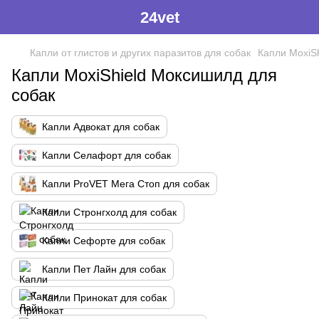
24vet
Капли от глистов и других паразитов для собак
Капли MoxiS
Капли MoxiShield Моксишилд для
собак
Капли Адвокат для собак
Капли Селафорт для собак
Капли ProVET Мега Стоп для собак
Капли Стронгхолд для собак
Капли Сефорте для собак
Капли Пет Лайн для собак
Капли Принокат для собак