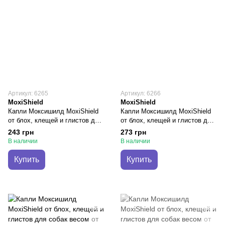
Артикул: 6265
Артикул: 6266
MoxiShield
MoxiShield
Капли Моксишилд MoxiShield
Капли Моксишилд MoxiShield
от блох, клещей и глистов для
от блох, клещей и глистов для
собак весом 1- 4 кг, 2 пипетки
собак весом от 4 до 10 кг, 2
243 грн
273 грн
(M-815)
пипетки (M-817)
В наличии
В наличии
Купить
Купить