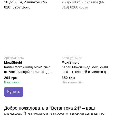
Артикул: 6267
Артикул: 6268
MoxiShield
MoxiShield
Капли Моксишилд MoxiShield
Капли Моксишилд MoxiShield
от блох, клещей и глистов для
от блох, клещей и глистов для
собак весом от 10 до 25 кг, 2
собак весом от 25 до 40 кг, 2
294 грн
352 грн
пипетки (M-818)
пипетки (M-819)
В наличии
Нет в наличии
Купить
Добро пожаловать в "Ветаптека 24" – ваш
надежный партнер в заботе о здоровье ваших