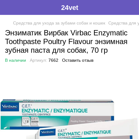
24vet
Средства для ухода за зубами собак и кошек
Средства для у
Энзиматик Вирбак Virbac Enzymatic
Toothpaste Poultry Flavour энзимная
зубная паста для собак, 70 гр
В наличии
Артикул:
7662
Оставить отзыв