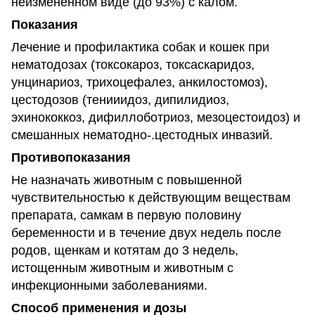
неизмененном виде (до 93%) с калом.
Показания
Лечение и профилактика собак и кошек при
нематодозах (токсокароз, токсаскаридоз,
унцинариоз, трихоцефалез, анкилостомоз),
цестодозов (тенииидоз, дипилидиоз,
эхинококкоз, дифиллоботриоз, мезоцестоидоз) и
смешанных нематодно-.цестодных инвазий.
Противопоказания
Не назначать животным с повышенной
чувствительностью к действующим веществам
препарата, самкам в первую половину
беременности и в течение двух недель после
родов, щенкам и котятам до 3 недель,
истощенным животным и животным с
инфекционными заболеваниями.
Способ применения и дозы