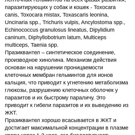
паразитирующих у собак и кошек - Toxocara
canis, Toxocara mistax, Toxascaris leonina,
Uncinaria spp., Trichuris vulpis, Ancylostoma spp.,
Echinococcus granulosus lineatus, Dipylidium
caninum, Diphyllobotrium latum, Multiceps
multiceps, Taenia spp.
Празиквантел – синтетическое соединение,
производное хинолина. Механизм действия
основан на нарушении проницаемости
клеточных мембран гельминтов для ионов
кальция, что приводит к угнетению метаболизма
глюкозы, разрушению клеточных оболочек у
паразитов и их быстрому параличу. Это
приводит к гибели паразитов и их выведению из
ЖКТ.
Празиквантел хорошо всасывается в ЖКТ и
достигает максимальной концентрации в плазме