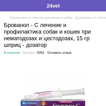
24vet
Суспензии от глистов для кошек и собак
Суспензии от глист
Брованол - С лечение и
профилактика собак и кошек при
нематодозах и цестодозах, 15 гр
шприц - дозатор
В наличии
Артикул:
5081
Оставить отзыв