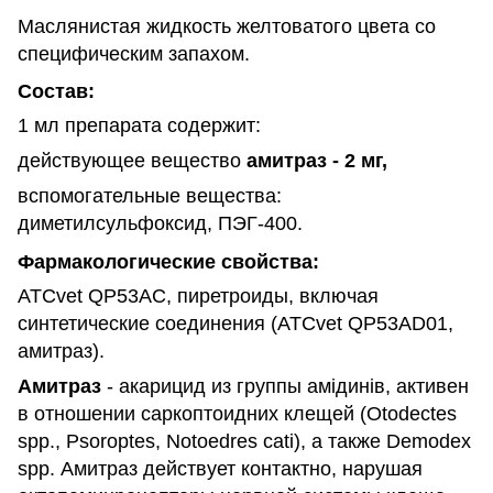
Маслянистая жидкость желтоватого цвета со
специфическим запахом.
Состав:
1 мл препарата содержит:
действующее вещество
амитраз - 2 мг,
вспомогательные вещества:
диметилсульфоксид, ПЭГ-400.
Фармакологические свойства:
ATCvet QP53АС, пиретроиды, включая
синтетические соединения (ATCvet QP53АD01,
амитраз).
Амитраз
- акарицид из группы амідинів, активен
в отношении саркоптоидних клещей (Otodectes
spp., Psoroptes, Notoedres cati), а также Demodex
spp. Амитраз действует контактно, нарушая