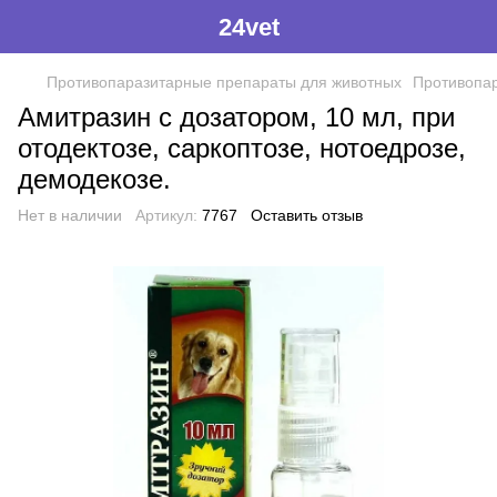
24vet
Противопаразитарные препараты для животных
Противопа
Амитразин с дозатором, 10 мл, при
отодектозе, саркоптозе, нотоедрозе,
демодекозе.
Нет в наличии
Артикул:
7767
Оставить отзыв