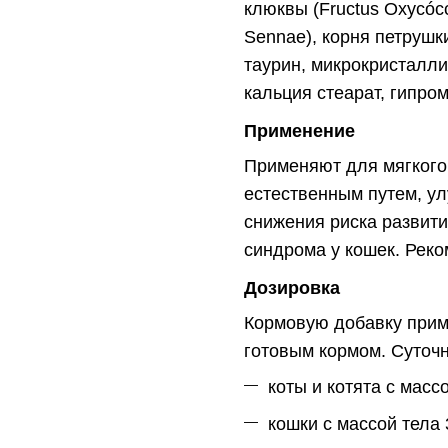
клюквы (Fructus Oxycóccе
Sennae), корня петрушки
таурин, микрокристалл
кальция стеарат, гипро
Применение
Применяют для мягкого
естественным путем, ул
снижения риска развити
синдрома у кошек. Реко
Дозировка
Кормовую добавку прим
готовым кормом. Суточн
коты и котята с массо
кошки с массой тела 3