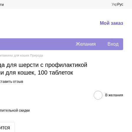
Укр
Рус
ти
Мой заказ
Желания
Вход
итамины для кошек Природа
а для шерсти с профилактикой
и для кошек, 100 таблеток
ставить отзыв
В желания
пительной скидки
ится