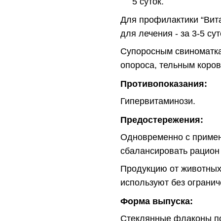
5 суток.
Для профилактики “Вита
для лечения - за 3-5 су
Супоросным свиноматкам
опороса, тельным корова
Противопоказания:
Гипервитаминози.
Предостережения:
Одновременно с примен
сбалансировать рацион
Продукцию от животных
используют без огранич
Форма выпуска:
Стеклянные флаконы по