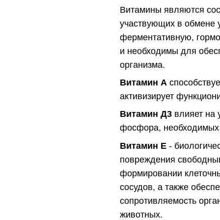
Витамины являются сос
участвующих в обмене у
ферментативную, гормо
и необходимы для обес
организма.
Витамин А
способствуе
активизирует функциони
Витамин Д3
влияет на 
фосфора, необходимых д
Витамин Е
- биологичес
повреждения свободным
формировании клеточны
сосудов, а также обесп
сопротивляемость орга
животных.