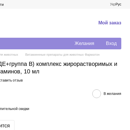
Укр
Рус
ти
Мой заказ
Желания
Вход
ля животных
Витаминнные препараты для животных Фарматон
Е+группа В) комплекс жирорастворимых и
аминов, 10 мл
ставить отзыв
В желания
пительной скидки
ится