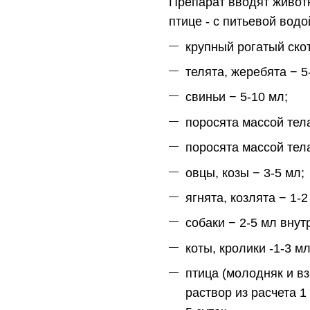
Препарат вводят живот
птице - с питьевой водо
крупный рогатый скот
телята, жеребята − 5
свиньи − 5-10 мл;
поросята массой тела
поросята массой тела
овцы, козы − 3-5 мл;
ягнята, козлята − 1-2
собаки − 2-5 мл вну
коты, кролики -1-3 м
птица (молодняк и в
раствор из расчета 1