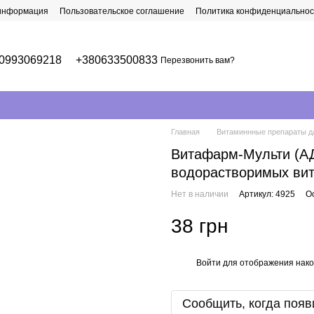
 информация
Пользовательское соглашение
Политика конфиденциальнос
0993069218
+380633500833
Перезвонить вам?
Главная
Витаминнные препараты д
Витафарм-Мульти (АД
водорастворимых вит
Нет в наличии
Артикул: 4925
О
38 грн
Войти
для отображения нако
%
Сообщить, когда появ